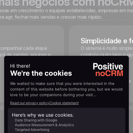
mais negócios com noCR
sas em crescimento o equipes estabelecidas, empresas em mai
 agir, fechar mais vendas e crescer mais rápido.
Simplicidade e
acompanhar cada etapa
O sistema é muito simples
unil de vendas, equipes e
controla muito bem o pip
Eduardo Estefano Neto
CFO, Inatintas