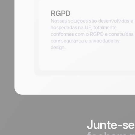
RGPD
Nossas soluções são desenvolvidas e
hospedadas na UE, totalmente
conformes com o RGPD e construídas
com segurança e privacidade by
design.
Junte-se