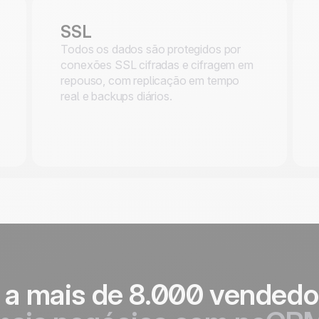
SSL
Todos os dados são protegidos por
conexões SSL cifradas e cifragem em
repouso, com replicação em tempo
real e backups diários.
 a mais de 8.000 vended