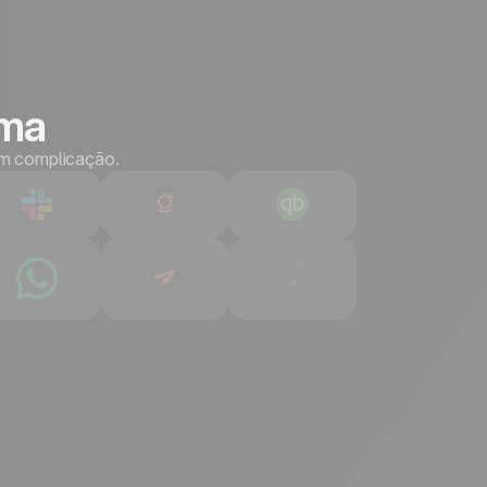
ema
em complicação.