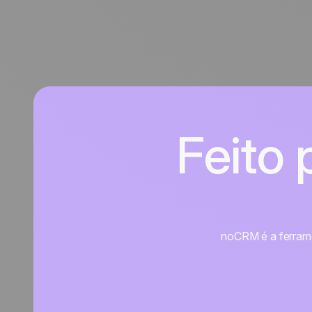
Feito
noCRM é a ferramen