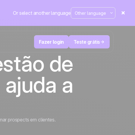
Or select another language
Fazer login
Teste grátis
estão de
M
Televendas e telemarketing
 ajuda a
eduza
User
Acompanhe cada ligação, priorize os
leads certos e não perca o controle.
de e-
A plataforma de CRM e automação de
cal
Positive
marketing
em
destaque
e
a
mar prospects em clientes.