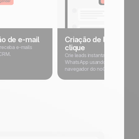
ão de e-mail
Criação de lead com 1
clique
 receba e-mails
oCRM.
Crie leads instantaneamente a part
WhatsApp usando a extensão de
navegador do noCRM.