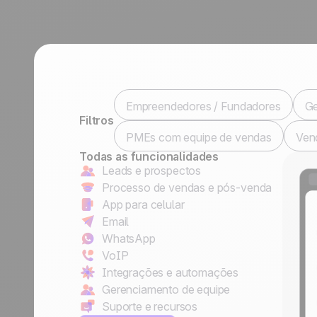
Fale conosco
Tornar-se parceiro
Empreendedores / Fundadores
Ge
Filtros
PMEs com equipe de vendas
Ven
Todas as funcionalidades
Leads e prospectos
Processo de vendas e pós-venda
App para celular
Email
WhatsApp
VoIP
Integrações e automações
Gerenciamento de equipe
Suporte e recursos