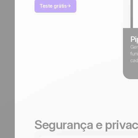
Teste grátis
Pi
Ger
fun
cad
Segurança e priva