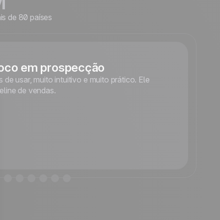
M
s de 80 países
 foco em prospecção
 de usar, muito intuitivo e muito prático. Ele
O
eline de vendas.
p
é
i
i
M
C