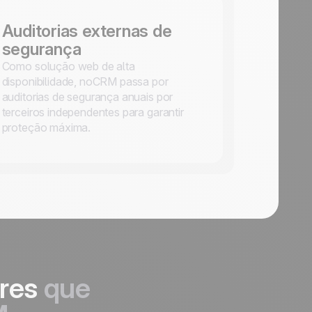
Auditorias externas de
segurança
Como solução web de alta
disponibilidade, noCRM passa por
auditorias de segurança anuais por
terceiros independentes para garantir
proteção máxima.
ores
que