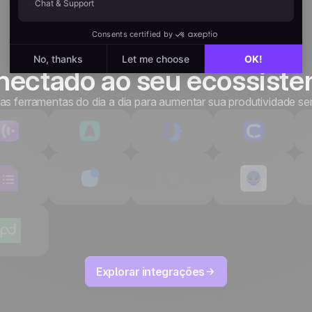
ectado ao seu ecossist
as ferramentas do dia a dia para aumentar sua produtividade s
Explorar integrações