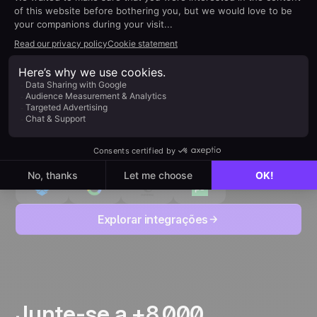
ecossistema
Conecte facilmente suas ferramentas do dia a dia para
aumentar sua produtividade sem complicação.
Explorar integrações
Junte-se a +8.000