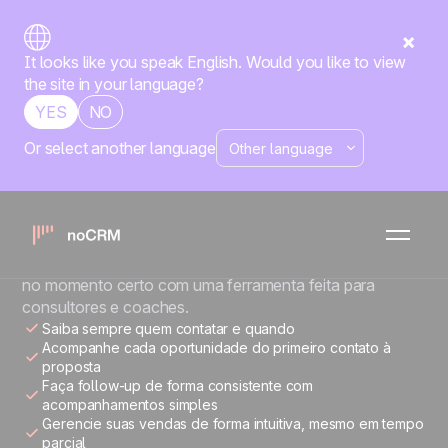
It looks like you speak English. Would you like to view
the site in your language?
YES
NO
Or select another language
CONSULTORES E COACHES
Mais oportunidades.
Mais clientes.
Gerencie leads, acompanhe propostas e faça follow-up
no momento certo com uma ferramenta feita para
consultores e coaches.
Saiba sempre quem contatar e quando
Acompanhe cada oportunidade do primeiro contato à
proposta
Faça follow-up de forma consistente com
acompanhamentos simples
Gerencie suas vendas de forma intuitiva, mesmo em tempo
parcial