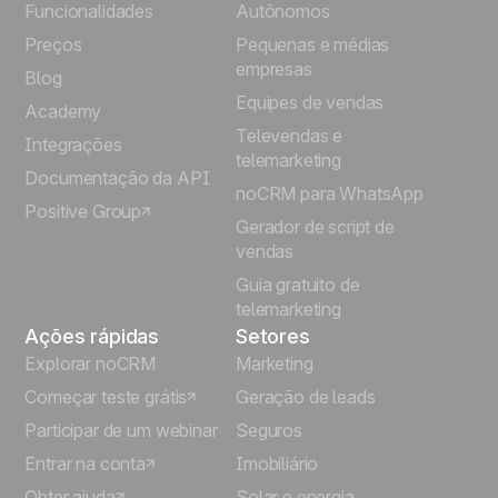
English
Funcionalidades
Autônomos
Preços
Pequenas e médias
Français
empresas
Blog
Equipes de vendas
Español
Academy
Televendas e
Integrações
telemarketing
Italiano
Documentação da API
noCRM para WhatsApp
Positive Group
Deutsch
Gerador de script de
vendas
Guia gratuito de
telemarketing
Ações rápidas
Setores
Explorar noCRM
Marketing
Começar teste grátis
Geração de leads
Participar de um webinar
Seguros
Entrar na conta
Imobiliário
Obter ajuda
Solar e energia