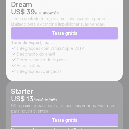
Dream
US$ 39
/usuário/mês
Tenha controle total, recursos avançados e poder
ilimitado para expandir e impulsionar suas vendas.
Teste grátis
Tudo do Expert, mais:
Integrações com WhatsApp e VoIP
Integração de email
Gerenciamento de equipe
Automações
Integrações Avançadas
Starter
US$ 13
/usuário/mês
Dê o primeiro passo para fechar mais vendas. Exclusivo
para novos clientes.
Teste grátis