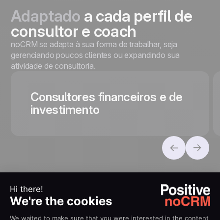
Adaptado
a cada perfil de
consultor e coach
noCRM se adapta à sua forma de trabalhar, seja
gerenciando poucos clientes ou expandindo sua
atividade de consultoria.
Consultores financeiros e de
investimento
100% conectado ao seu