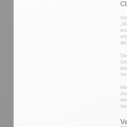
Cl
Von
„Wa
anz
ang
die
Die
Gre
das
Ver
Mac
Abe
dem
Ver
Ve