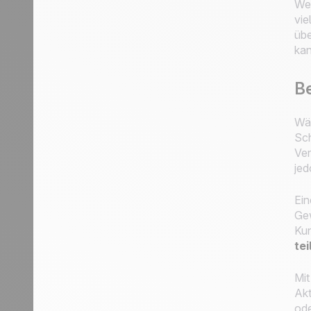
Wen
vie
übe
kan
Be
Wäh
Sch
Ver
jed
Ein
Gew
Kun
tei
Mit
Akt
ode