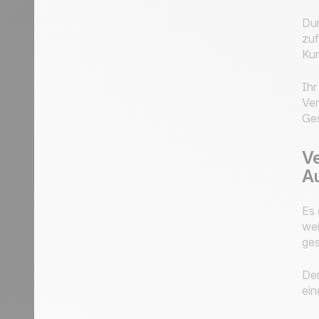
Dur
zuf
Kun
Ihr
Ver
Ges
Ve
Au
Es 
wei
ges
De
ein