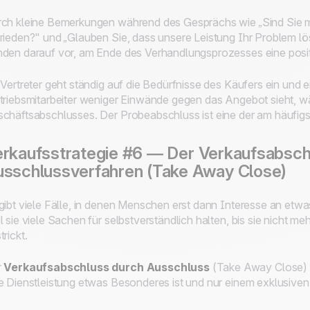
ch kleine Bemerkungen während des Gesprächs wie
„Sind Sie 
rieden?"
und
„Glauben Sie, dass unsere Leistung Ihr Problem l
den darauf vor, am Ende des Verhandlungsprozesses eine posi
 Vertreter geht ständig auf die Bedürfnisse des Käufers ein und 
triebsmitarbeiter weniger Einwände gegen das Angebot sieht, wäc
chäftsabschlusses. Der Probeabschluss ist eine der am häufigs
rkaufsstrategie #6 — Der Verkaufsabsch
sschlussverfahren (Take Away Close)
gibt viele Fälle, in denen Menschen erst dann Interesse an etw
l sie viele Sachen für selbstverständlich halten, bis sie nicht m
trickt.
r
Verkaufsabschluss durch Ausschluss
(Take Away Close) s
e Dienstleistung etwas Besonderes ist und nur einem exklusiven 