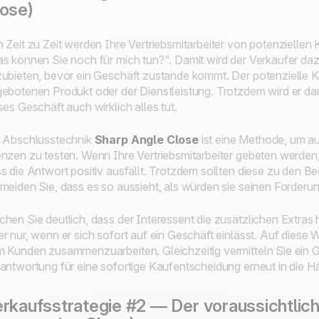
ose)
 Zeit zu Zeit werden Ihre Vertriebsmitarbeiter von potenziellen 
s können Sie noch für mich tun?". Damit wird der Verkäufer daz
ubieten, bevor ein Geschäft zustande kommt. Der potenzielle Ku
ebotenen Produkt oder der Dienstleistung. Trotzdem wird er dara
ses Geschäft auch wirklich alles tut.
 Abschlusstechnik
Sharp Angle Close
ist eine Methode, um au
nzen zu testen. Wenn Ihre Vertriebsmitarbeiter gebeten werden, 
s die Antwort positiv ausfällt. Trotzdem sollten diese zu den Be
meiden Sie, dass es so aussieht, als würden sie seinen Forder
hen Sie deutlich, dass der Interessent die zusätzlichen Extras 
r nur, wenn er sich sofort auf ein Geschäft einlässt. Auf diese We
 Kunden zusammenzuarbeiten. Gleichzeitig vermitteln Sie ein Gef
antwortung für eine sofortige Kaufentscheidung erneut in die 
rkaufsstrategie #2 — Der voraussichtlic