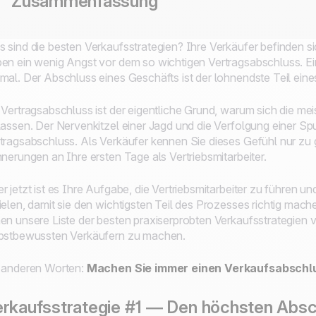
Zusammenfassung
 sind die besten Verkaufsstrategien? Ihre Verkäufer befinden si
en ein wenig Angst vor dem so wichtigen Vertragsabschluss. Ein
mal. Der Abschluss eines Geschäfts ist der lohnendste Teil ein
 Vertragsabschluss ist der eigentliche Grund, warum sich die mei
lassen. Der Nervenkitzel einer Jagd und die Verfolgung einer Sp
tragsabschluss. Als Verkäufer kennen Sie dieses Gefühl nur zu g
nnerungen an Ihre ersten Tage als Vertriebsmitarbeiter.
r jetzt ist es Ihre Aufgabe, die Vertriebsmitarbeiter zu führen 
ielen, damit sie den wichtigsten Teil des Prozesses richtig mac
en unsere Liste der besten praxiserprobten Verkaufsstrategien vo
bstbewussten Verkäufern zu machen.
 anderen Worten:
Machen Sie immer einen Verkaufsabschl
rkaufsstrategie #1 — Den höchsten Absch