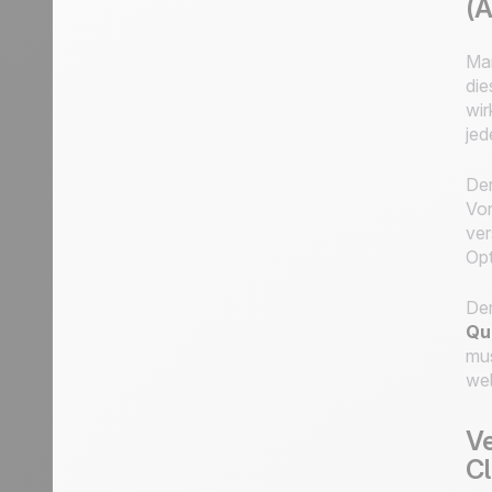
(A
Man
die
wir
jed
Der
Vor
ver
Opt
Der
Qu
mus
wel
Ve
Cl