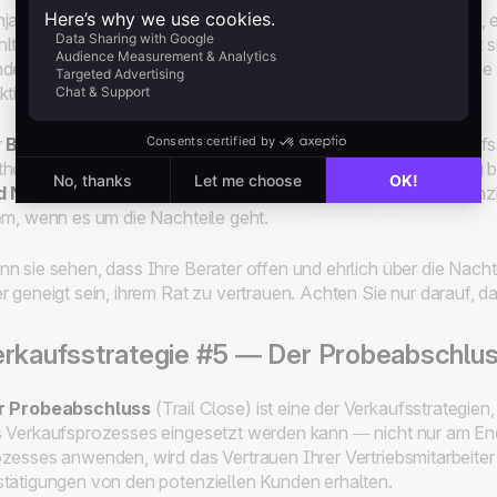
jamin Franklin, einer der Gründerväter der Vereinigten Staaten, e
lte die Spalte mit dem längsten Abschnitt. Diese Methode hat s
der der Welt bewährt. Daher ist es nicht überraschend, dass s
ktioniert.
r
Benjamin Franklin-Verkaufsabschluss
ist eine der Verkaufs
hodischen Interessenten ist, die ihre Fakten klar und eindeuti
d Nachteilen Ihres Angebots erstellen
, werden Ihre potenz
em, wenn es um die Nachteile geht.
n sie sehen, dass Ihre Berater offen und ehrlich über die Nach
r geneigt sein, ihrem Rat zu vertrauen. Achten Sie nur darauf, da
rkaufsstrategie #5 — Der Probeabschluss
r Probeabschluss
(Trail Close) ist eine der Verkaufsstrategien, 
 Verkaufsprozesses eingesetzt werden kann — nicht nur am E
zesses anwenden, wird das Vertrauen Ihrer Vertriebsmitarbeiter
tätigungen von den potenziellen Kunden erhalten.