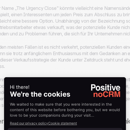
 Name „The Urgency Close" könnte vielleicht eine Namensände
pielt, einen Interessenten um jeden Preis zum Abschluss zu br
lleicht eine bessere Option. Unabhängig von der Bezeichnung so
triebsmitarbeiter etwas verkauft, was der potenzielle Kunde nic
den und zu Problemen führen, die sich für Ihr Unternehmen nic
den meisten Fällen ist es nicht verkehrt, potenziellen Kunden ei
n sie trotz anfänglichem Enthusiasmus mit dem Gedanken an ein
 dieser Verkaufsstrategie der Kunde unter Zeitdruck steht und eh
ss.
n dies der Fall ist, lohnt es sich, mit Sätzen wie
„Dies ist ein ze
och vorsichtig, wenn Sie diese Methode anwenden. Das Letzte, w
den unnötig unter Druck gesetzt werden. Wenn Sie jedoch eine
enziellen Kunden aufgebaut haben und dieser immer noch zöger
 sein, was Sie brauchen, um ein Geschäft abzuschließen.
rkaufsstrategie #4 — Der Benjamin Fran