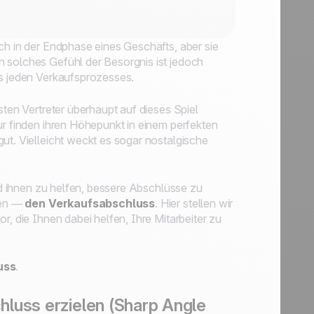
ch in der Endphase eines Geschäfts, aber sie
 solches Gefühl der Besorgnis ist jedoch
es jeden Verkaufsprozesses.
sten Vertreter überhaupt auf dieses Spiel
ur finden ihren Höhepunkt in einem perfekten
ut. Vielleicht weckt es sogar nostalgische
und ihnen zu helfen, bessere Abschlüsse zu
hen —
den Verkaufsabschluss
. Hier stellen wir
r, die Ihnen dabei helfen, Ihre Mitarbeiter zu
uss
.
luss erzielen (Sharp Angle