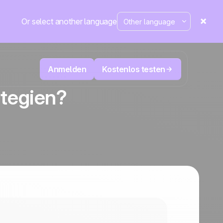
Or select another language
Anmelden
Kostenlos testen
ategien?
ecken
Televertrieb & Telemarketing
tte im
User
Verfolgen Sie jeden Anruf, priorisieren Sie
d mehr
die richtigen Leads und wissen Sie immer,
sung
Die CRM- und Marketing-
äne
Positive
was als Nächstes zu tun ist.
Automatisierungsplattform
in den
Nachrichten