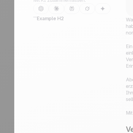
Mit KI zusammenfassen:
Kontaktieren Sie uns
Partner werden
Example H2
Was
hab
nor
Ein
ein
Ver
Eri
Abe
erz
Ihn
sel
Mit
Ve