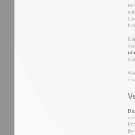
Ben
wäh
Län
fun
De
met
un
all
Wen
ehe
Ve
De
des
Pro
Bes