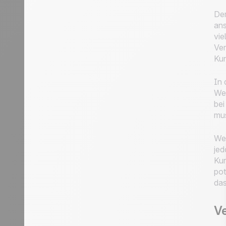
Der
ans
vie
Ver
Kun
In 
Wen
bei
mu
Wen
jed
Kun
pot
das
Ve