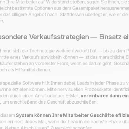
n Ihre Mitarbeiter auf Widerstand stoßen, sagen Sie ihnen, sie
lleicht bestimmte Optionen aus dem Gesamtpaket herausnehmen. 
r das billigere Angebot nach. Stattdessen überlegt er, wie er
n.
sondere Verkaufsstrategien — Einsatz ei
rend sich die Technologie weiterentwickelt hat — bis zu dem P
ritte eines Verkaufs abwickeln können — ist das menschliche 
käufer stehen an vorderster Front, wenn es darum geht, Gesch
och als Hilfsmittel dienen.
e spezielle Software hilft Ihnen dabei, Leads in jeder Phase zu 
inne erzielen können. Mit einer visuellen Prozesskette identifizi
den durch einen Anruf oder per E-Mail,
vereinbaren dann ei
l
, um anschließend das Geschäft abzuschließen.
 diesem
System können Ihre Mitarbeiter Geschäfte effizi
ion erinnert. Jedes Mal, wenn der Lead in die nächste Phase übe
r „kleinen Abschlüssen" Zuversicht schöpfen.