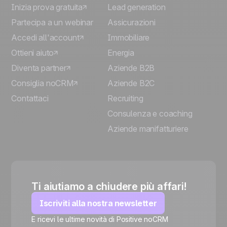
Inizia prova gratuita
Lead generation
Partecipa a un webinar
Assicurazioni
Accedi all'account
Immobiliare
Ottieni aiuto
Energia
Diventa partner
Aziende B2B
Consiglia noCRM
Aziende B2C
Contattaci
Recruiting
Consulenza e coaching
Aziende manifatturiere
Ti aiutiamo a chiudere più affari!
Iscriviti alla nostra newsletter
E ricevi le ultime novità di Positive noCRM
🍪