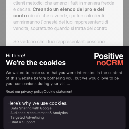
clienti metodici che amano i fatti in maniera fredda
e decisa.
Creando un elenco dei pro e dei
contro
di ciò che si vende, i potenziali clienti
ammireranno l'onestà dei tuoi rappresentanti di
vendita, soprattutto quando si tratta dei contro.
Se vedono che i tuoi rappresentanti possono
essere aperti e onesti sui contro del prodotto,
saranno più propensi a fidarsi dei loro consigli.
Assicurati che la sezione dei "pro" sia più lunga di
quella dei "contro".
#5 La domanda di chiusura
La domanda di chiusura
è una delle tecniche di
chiusura delle vendite che funziona meglio in
quanto può essere utilizzata in qualsiasi fase del
processo di vendita, non solo alla fine. L'utilizzo di
questa tecnica durante tutto il processo di vendita
rafforzerà la fiducia dell'agente di commercio, che