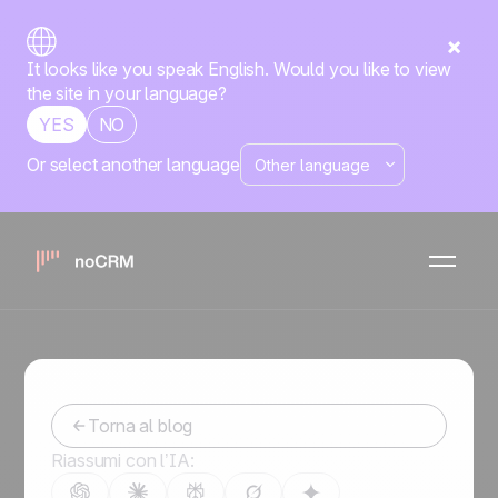
It looks like you speak English. Would you like to view
the site in your language?
YES
NO
Or select another language
Agente di commercio: le
migliori tecniche per
chiudere una vendita
-
May 30, 2023
Torna al blog
Riassumi con l’IA: