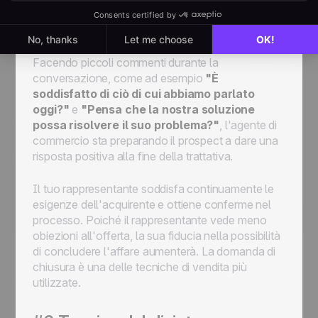
riceverà una serie di piccole conferme da parte dei
prospect.
Facendo piccoli commenti durante la
conversazione, come ad esempio
"È
soddisfatto di ciò di cui abbiamo parlato
oggi?"
e
"Pensa che la nostra soluzione
possa risolvere il suo problema?"
, l'agente di
commercio sta preparando il prospect a dare una
risposta positiva alla fine della trattativa.
Il tuo rappresentante soddisfa continuamente le
esigenze dell'acquirente e ottiene conferme nel
processo. Poiché il rappresentante vede meno
obiezioni all'offerta, la sua fiducia nella possibilità
di concludere l'affare aumenterà. La domanda di
chiusura è una delle tecniche di vendita più
utilizzate.