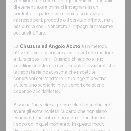
venditore a includere il maggior numero possibile
di elementi extra prima di impegnarsi in un
contratto. Il potenziale cliente può mostrare
interesse per il prodotto o il servizio offerto, ma si
assicurerà che il venditore si impegni al massimo
per quell'affare.
La
Chiusura ad Angolo Acuto
è un metodo
utilizzato per rispondere ai prospect che mettono
a dura prova i limiti. Quando chiedono ai tuoi
venditori di includere degli incentivi, assicurati che
la risposta sia positiva, ma che rispetti le
condizioni del venditore. I tuoi agenti devono
evitare uno scenario in cui sembri che stiano
cedendo alle richieste.
Bisogna far capire al potenziale cliente che può
avere gli extra richiesti (a patto che non siano
esagerati), ma solo se accetta di concludere
l'accordo in quel momento. In questo modo
dimostrerete che i tuoi venditori sono disposti a