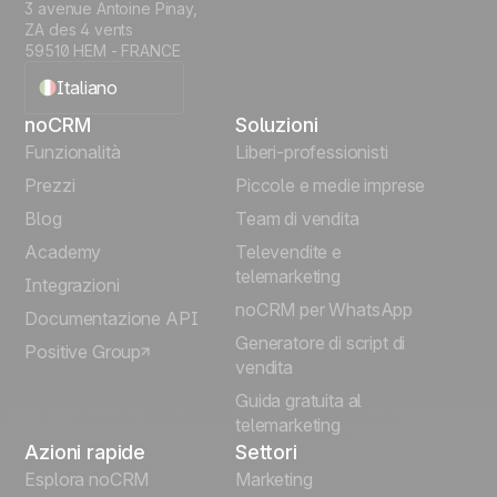
3 avenue Antoine Pinay,
ZA des 4 vents
59510 HEM - FRANCE
Italiano
noCRM
Soluzioni
English
Funzionalità
Liberi-professionisti
Prezzi
Piccole e medie imprese
Français
Blog
Team di vendita
Español
Academy
Televendite e
telemarketing
Integrazioni
Português
noCRM per WhatsApp
Documentazione API
Generatore di script di
Positive Group
Deutsch
vendita
Guida gratuita al
telemarketing
Azioni rapide
Settori
Esplora noCRM
Marketing