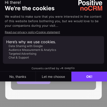
Lead-Kommentar hinzufügen.
HILFE
Implementierungsleitfäden
Dropbox
Wie Sie Ihren Account mit Dropbox
verbinden
Mehr erfahren