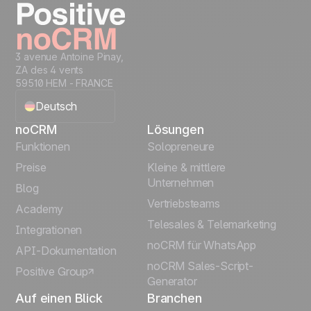
3 avenue Antoine Pinay,
ZA des 4 vents
59510 HEM - FRANCE
Deutsch
noCRM
Lösungen
English
Funktionen
Solopreneure
Preise
Kleine & mittlere
Français
Unternehmen
Blog
Vertriebsteams
Español
Academy
Telesales & Telemarketing
Integrationen
Português
noCRM für WhatsApp
API-Dokumentation
noCRM Sales-Script-
Positive Group
Italiano
Generator
Auf einen Blick
Branchen