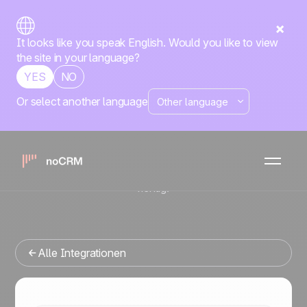
It looks like you speak English. Would you like to view
the site in your language?
YES
NO
Or select another language
Native
Dropbox
noCRM
x
Sie suchen ein Vertriebsmanagement-Tool, das sich in
Dropbox integrieren lässt? Dann sind Sie hier genau
richtig.
Alle Integrationen