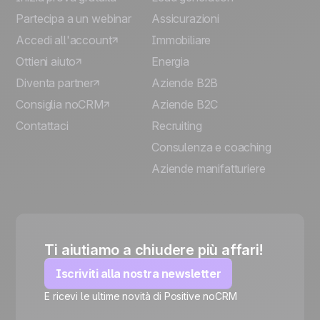
Partecipa a un webinar
Assicurazioni
Accedi all'account
Immobiliare
Ottieni aiuto
Energia
Diventa partner
Aziende B2B
Consiglia noCRM
Aziende B2C
Contattaci
Recruiting
Consulenza e coaching
Aziende manifatturiere
Ti aiutiamo a chiudere più affari!
Iscriviti alla nostra newsletter
E ricevi le ultime novità di Positive noCRM
🍪