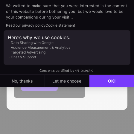
AIUTO
Guide
all’implementazione
Dropbox
Come connettere Dropbox
Scopri di più