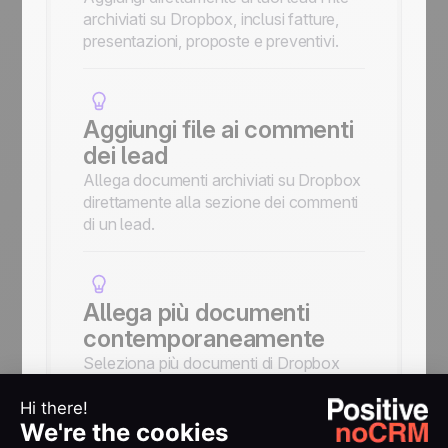
archiviati su Dropbox, inclusi fatture,
presentazioni, proposte e preventivi.
Aggiungi file ai commenti
dei lead
Allega documenti archiviati su Dropbox
direttamente alla sezione dei commenti
di un lead.
Allega più documenti
contemporaneamente
Seleziona più documenti di Dropbox
contemporaneamente quando aggiungi
file a un lead o a un commento.