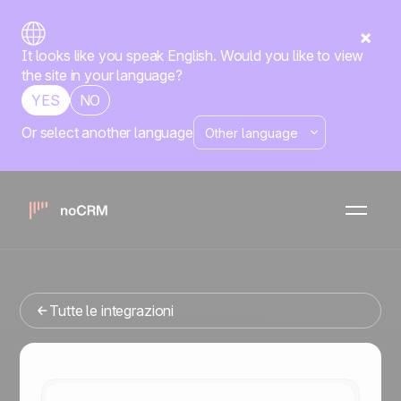
It looks like you speak English. Would you like to view
the site in your language?
YES
NO
Or select another language
Nativa
Dropbox
noCRM
x
Stai cercando uno strumenti di gestione delle vendite che
si integri con Dropbox? Sei nel posto giusto.
Tutte le integrazioni