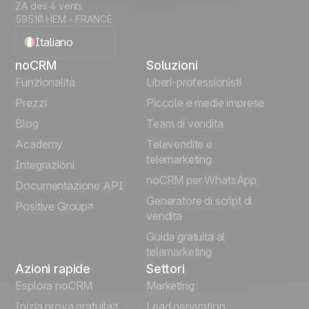
ZA des 4 vents
59510 HEM - FRANCE
Italiano
noCRM
Soluzioni
English
Funzionalità
Liberi-professionisti
Prezzi
Piccole e medie imprese
Français
Blog
Team di vendita
Español
Academy
Televendite e
telemarketing
Integrazioni
Português
noCRM per WhatsApp
Documentazione API
Generatore di script di
Positive Group
Deutsch
vendita
Guida gratuita al
telemarketing
Azioni rapide
Settori
Esplora noCRM
Marketing
Inizia prova gratuita
Lead generation