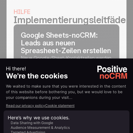
HILFE
Implementierungsleitfäden
Google Sheets-noCRM:
Leads aus neuen
Spreasheet-Zeilen erstellen
Neue Google-Sheet-Kontaktzeilen werden
automatisch als Leads in noCRM
gespeichert
Mehr erfahren