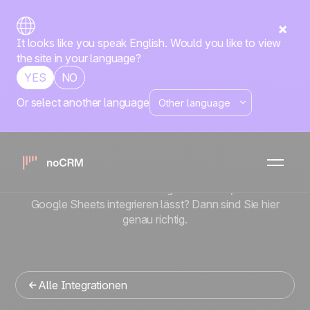
It looks like you speak English. Would you like to view
the site in your language?
YES
NO
Or select another language
No-code
Google Sheets
x
noCRM
Sie suchen ein Vertriebsmanagement-Tool, das sich in
Google Sheets integrieren lässt? Dann sind Sie hier
genau richtig.
Alle Integrationen