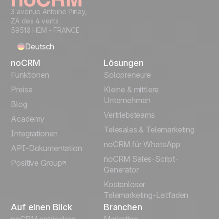
3 avenue Antoine Pinay,
ZA des 4 vents
59510 HEM - FRANCE
Deutsch
noCRM
Lösungen
English
Funktionen
Solopreneure
Preise
Kleine & mittlere
Français
Unternehmen
Blog
Vertriebsteams
Español
Academy
Telesales & Telemarketing
Integrationen
Português
noCRM für WhatsApp
API-Dokumentation
noCRM Sales-Script-
Positive Group
Italiano
Generator
Kostenloser
Telemarketing-Leitfaden
Auf einen Blick
Branchen