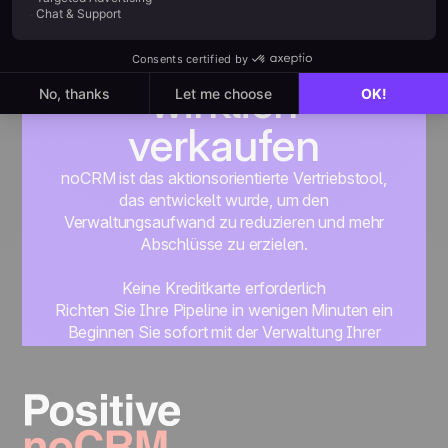
Für alle, die
wirklich
verkaufen
noCRM ist das aktionsorientierte Vertriebstool,
das entwickelt wurde, um den
Verwaltungsaufwand zu reduzieren und mehr
Abschlüsse zu erzielen.
Keine Kreditkarte erforderlich
Richten Sie Ihre Pipeline in wenigen Minuten ein
Beginnen Sie sofort mit der Verwaltung Ihrer
Leads
Get started