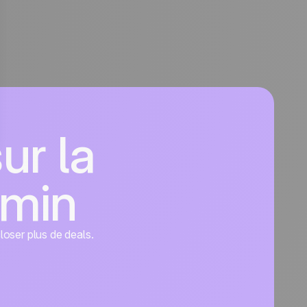
ur la
dmin
closer plus de deals.