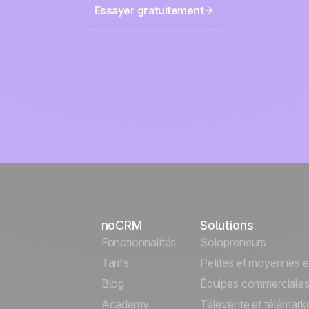
Essayer gratuitement
noCRM
Solutions
Fonctionnalités
Solopreneurs
Tarifs
Petites et moyennes e
Blog
Équipes commerciale
Academy
Télévente et télémark