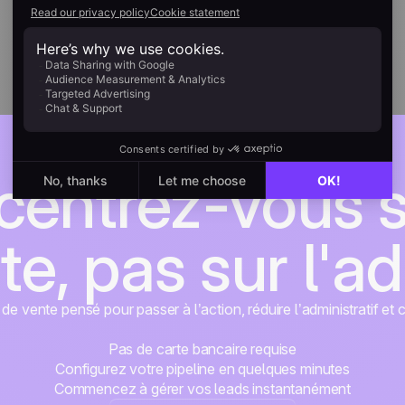
entrez-vous s
te, pas sur l'a
e vente pensé pour passer à l’action, réduire l’administratif et 
Pas de carte bancaire requise
Configurez votre pipeline en quelques minutes
Commencez à gérer vos leads instantanément