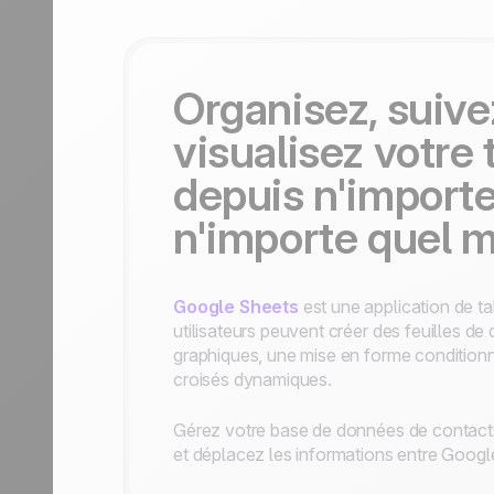
Devenir partenaire
Organisez, suive
visualisez votre 
depuis n'importe
n'importe quel
Google Sheets
est une application de ta
utilisateurs peuvent créer des feuilles de
graphiques, une mise en forme conditionn
croisés dynamiques.
Gérez votre base de données de contact
et déplacez les informations entre Goog