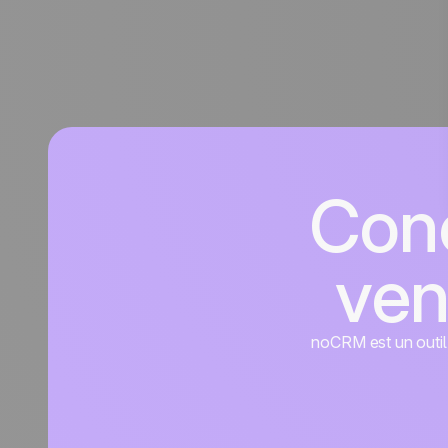
Conc
ven
noCRM est un outil d