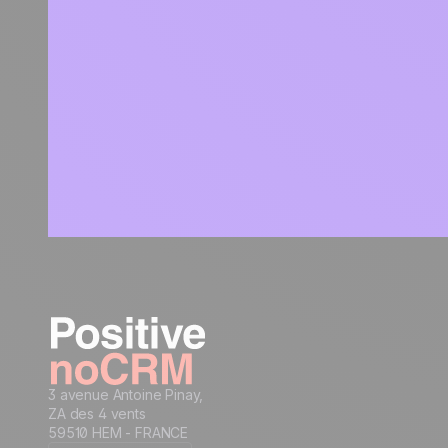
3 avenue Antoine Pinay,
ZA des 4 vents
59510 HEM - FRANCE