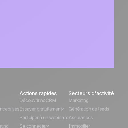
Actions rapides
Secteurs d'activité
Découvrir noCRM
Marketing
ntreprises
Essayer gratuitement
Génération de leads
s
Participer à un webinaire
Assurances
eting
Se connecter
Immobilier