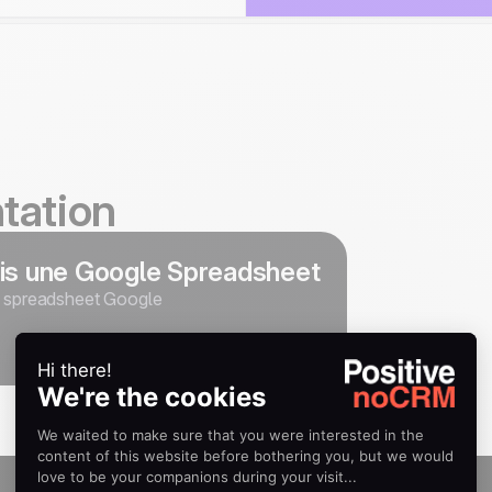
tation
uis une Google Spreadsheet
e spreadsheet Google