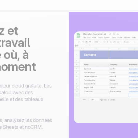
z et
travail
 où, à
 moment
bleur cloud gratuite. Les
 calcul avec des
elle et des tableaux
s, analysez les données
le Sheets et noCRM.