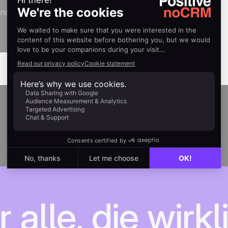
und rufen Sie Ihre Leads an
r alle, die wirkl