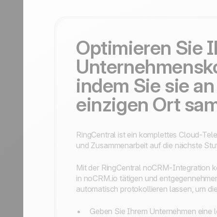
Kontaktieren Sie uns
Partner werden
Optimieren Sie I
Unternehmensk
indem Sie sie a
einzigen Ort sa
RingCentral ist ein komplettes Cloud-Te
und Zusammenarbeit auf die nächste Stu
Mit der RingCentral noCRM-Integration 
in noCRM.io tätigen und entgegennehmen 
automatisch protokollieren lassen, um die 
Geben Sie Ihrem Unternehmen eine lo