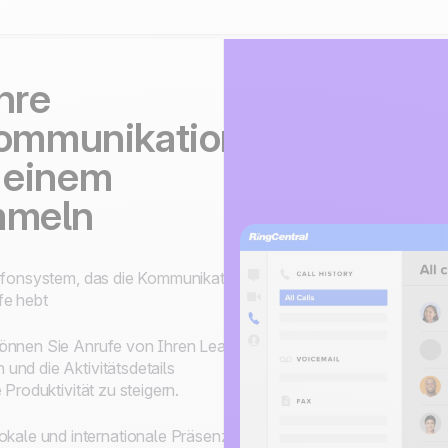
hre
ommunikation,
n einem
mmeln
lefonsystem, das die Kommunikation
fe hebt
können Sie Anrufe von Ihren Leads
und die Aktivitätsdetails
Produktivität zu steigern.
kale und internationale Präsenz