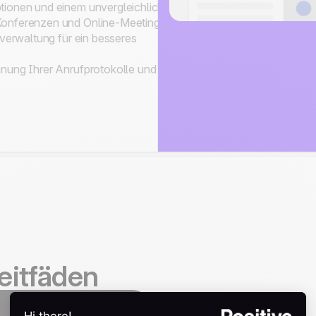
tionen und einem unvergleichlichen
Konferenzen und Online-Meetings.
fverwaltung für ein besseres
hnung Ihrer Anrufprotokolle und
eitfäden