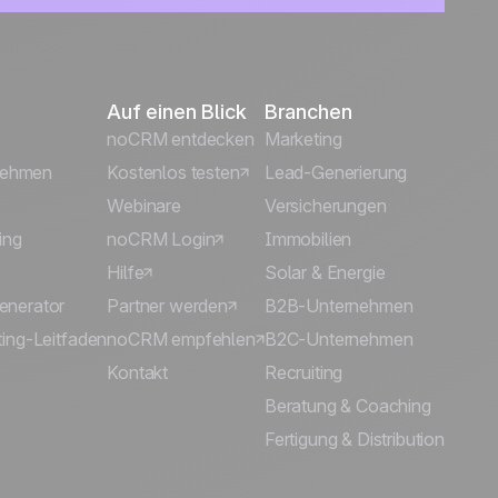
Auf einen Blick
Branchen
noCRM entdecken
Marketing
rnehmen
Kostenlos testen
Lead-Generierung
Webinare
Versicherungen
ing
noCRM Login
Immobilien
Hilfe
Solar & Energie
enerator
Partner werden
B2B-Unternehmen
ing-Leitfaden
noCRM empfehlen
B2C-Unternehmen
Kontakt
Recruiting
Beratung & Coaching
Fertigung & Distribution