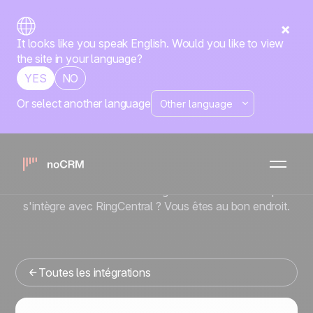
It looks like you speak English. Would you like to view
the site in your language?
YES
NO
Or select another language
Native
RingCentral
x
noCRM
Vous cherchez un outil de gestion commerciale qui
s'intègre avec RingCentral ? Vous êtes au bon endroit.
Toutes les intégrations