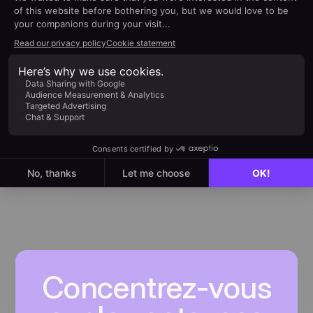
d’implémentation
Comment utiliser
l'intégration RingCentral
Configurez RingCentral et appelez vos
opportunités en un clic
En savoir plus
Concentrez-vous