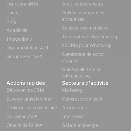
English
Fonctionnalités
Auto-entrepreneurs
Tarifs
Petites et moyennes
Español
entreprises
Blog
Équipes commerciales
Português
Académie
Télévente et télémarketing
Intégrations
Italiano
noCRM pour WhatsApp
Documentation API
Générateur de script
Groupe Positive
Deutsch
d'appel
Guide gratuit sur le
télémarketing
Actions rapides
Secteurs d'activité
Découvrir noCRM
Marketing
Essayer gratuitement
Génération de leads
Participer à un webinaire
Assurances
Se connecter
Immobilier
Obtenir de l’aide
Solaire et énergie