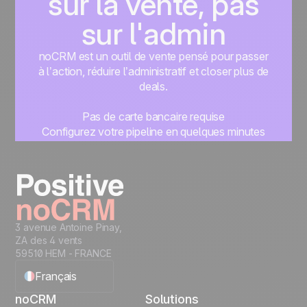
sur la vente, pas
sur l'admin
noCRM est un outil de vente pensé pour passer
à l’action, réduire l’administratif et closer plus de
deals.
Pas de carte bancaire requise
Configurez votre pipeline en quelques minutes
Commencez à gérer vos leads instantanément
Essayer gratuitement
3 avenue Antoine Pinay,
ZA des 4 vents
59510 HEM - FRANCE
Français
noCRM
Solutions