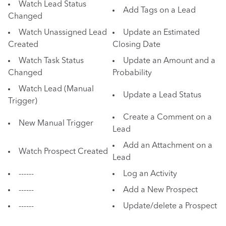
Watch Lead Status
Add Tags on a Lead
Changed
Watch Unassigned Lead
Update an Estimated
Created
Closing Date
Watch Task Status
Update an Amount and a
Changed
Probability
Watch Lead (Manual
Update a Lead Status
Trigger)
Create a Comment on a
New Manual Trigger
Lead
Add an Attachment on a
Watch Prospect Created
Lead
------
Log an Activity
------
Add a New Prospect
------
Update/delete a Prospect