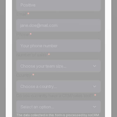
Email
*
Phone
*
Number of sales
*
Choose your team size...
Country
*
Choose a country...
Do you currently have a CRM/sales tool?
*
Select an option...
The data collected in this form is processed by noCRM