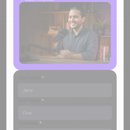
First Name
*
Last Name
*
Company
*