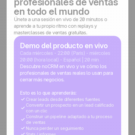
profesionales de ventas
en todo el mundo
Únete a una sesión en vivo de 20 minutos o
aprende a tu propio ritmo con replays y
masterclasses de ventas gratuitas.
Demo del producto en vivo
Cada miércoles - 22:00 (Paris) - miércoles
20:00 (hora local) - Español | 20 min
Descubre noCRM en vivo y ve cómo los
profesionales de ventas reales lo usan para
cerrar más negocios.
Esto es lo que aprenderás:
Crear leads desde diferentes fuentes
Convertir un prospecto en un lead calificado
con un clic
Construir un pipeline adaptado a tu proceso
de ventas
Nunca perder un seguimiento
Stats / informes