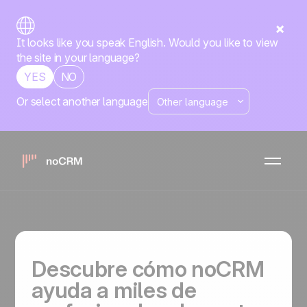
It looks like you speak English. Would you like to view
the site in your language?
YES
NO
Webinars para
Or select another language
ayudarte a cerrar
más negocios
Descubre cómo noCRM
ayuda a miles de