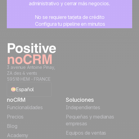
administrativo y cerrar más negocios.
No se requiere tarjeta de crédito
Configura tu pipeline en minutos
Empieza a gestionar leads al instante
Prueba gratis
3 avenue Antoine Pinay,
ZA des 4 vents
59510 HEM - FRANCE
Español
noCRM
Soluciones
English
Funcionalidades
Independientes
Precios
Pequeñas y medianas
Français
empresas
Blog
Equipos de ventas
Português
Academy