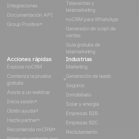
Televentas y
Integraciones
telemarketing
Italiano
Documentación API
noCRM para WhatsApp
Group Positive
Deutsch
Generador de script de
ventas
Guía gratuita de
telemarketing
Acciones rápidas
Industrias
Explora noCRM
Marketing
Comienza la prueba
Generación de leads
gratuita
Seguros
Asiste a un webinar
Inmobiliario
Inicia sesión
Solar y energía
Obtén ayuda
Empresas B2B
Hazte partner
Empresas B2C
Recomienda noCRM
Reclutamiento
Pónte en contacto con