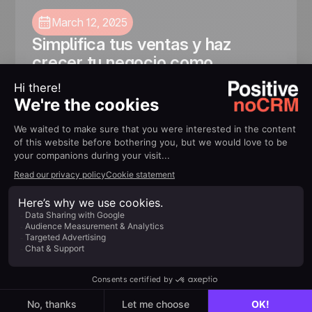
March 12, 2025
Simplifica tus ventas y haz
crecer tu negocio como
emprendedor
Descubre cómo los emprendedores y
profesionales independientes pueden organizar
sus prospectos, enviar presupuestos y simplificar
su proceso comercial con noCRM para cerrar
más oportunidades.