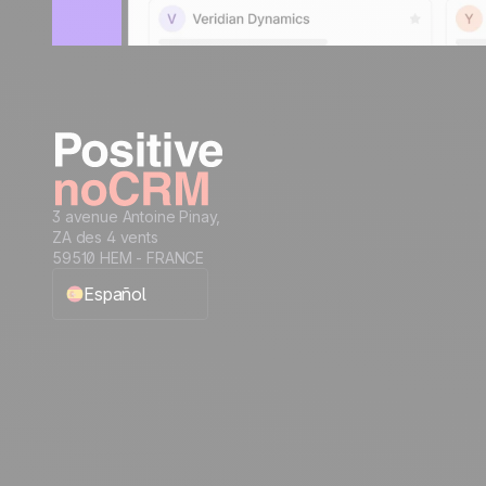
3 avenue Antoine Pinay,
ZA des 4 vents
59510 HEM - FRANCE
Español
English
Français
Português