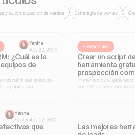
as y automatización de ventas
Estrategia de ventas
Cie
Yanina
Prospección
July 22, 2026
: ¿Cuál es la
Crear un script de
 equipos de
herramienta gratui
prospección come
descubrir qué solución
Presentamos el generador d
 si priorizas la
noCRM. La herramienta grat
tactos.
Yanina
September 22, 2022
efectivas que
Las mejores herr
de leads