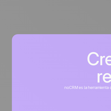
Cr
r
noCRM es la herramienta de