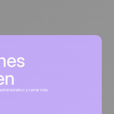
nes
en
administrativo y cerrar más