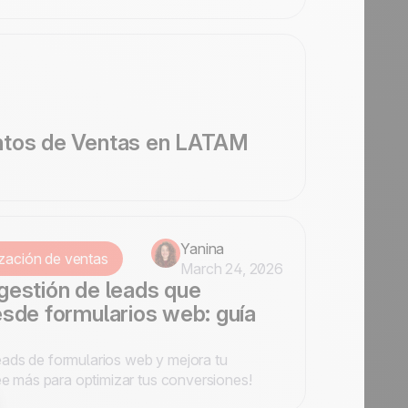
ntos de Ventas en LATAM
Yanina
zación de ventas
March 24, 2026
gestión de leads que
esde formularios web: guía
ads de formularios web y mejora tu
Lee más para optimizar tus conversiones!