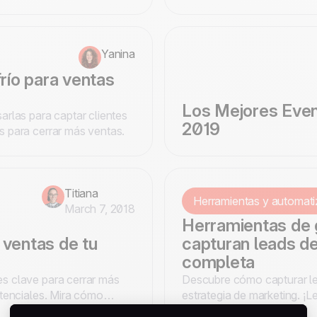
facilitarán tu trabajo.
Yanina
río para ventas
Los Mejores Eve
arlas para captar clientes
2019
s para cerrar más ventas.
Titiana
Herramientas y automati
March 7, 2018
Herramientas de 
ventas de tu
capturan leads d
completa
s clave para cerrar más
Descubre cómo capturar le
otenciales. Mira cómo
estrategia de marketing. ¡
 mejores resultados