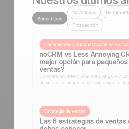
Contáctanos
Hazte partner
Novedades
Herramient
Borrar filtros
Prospección
Herramientas y automatización de ventas
noCRM vs Less Annoying CRM
mejor opción para pequeños
ventas?
Compara noCRM y Less Annoying CRM para 
de ventas se adapta mejor a tu empresa, tanto
conversión de leads como la gestión de con
Estrategia de ventas
Las 6 estrategias de ventas 
debes conocer