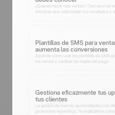
¿Quieres hacer más ventas? Descubre las es
efectivas que optimizarán tus resultados y 
negocios.
Plantillas de SMS para venta
aumenta las conversiones
Aprende como usar las plantillas de SMS pr
tus ventas y cambiar las reglas del juego.
Gestiona eficazmente tus upse
tus clientes
La gestión de nuevas oportunidades con clie
un proceso específico. Te explicamos cómo 