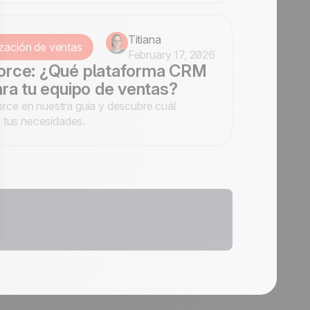
Titiana
zación de ventas
February 17, 2026
orce: ¿Qué plataforma CRM
ra tu equipo de ventas?
ce en nuestra guía y descubre cuál
 tus necesidades.