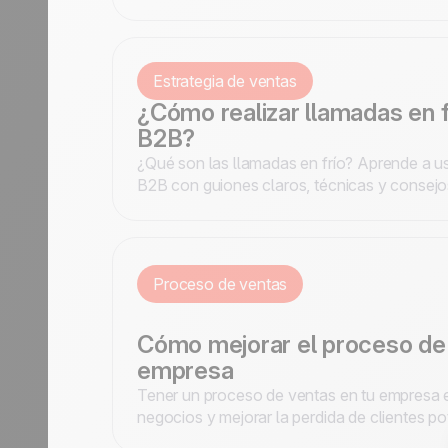
upsells en noCRM.
Estrategia de ventas
¿Cómo realizar llamadas en f
B2B?
¿Qué son las llamadas en frío? Aprende a us
B2B con guiones claros, técnicas y consejo
Proceso de ventas
Cómo mejorar el proceso de 
empresa
Tener un proceso de ventas en tu empresa e
negocios y mejorar la perdida de clientes p
puedes mejorar tu proceso para obtener los