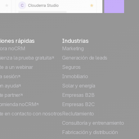
iones rápidas
Industrias
lora noCRM
Marketing
enza la prueba gratuita
Generación de leads
te a un webinar
Seguros
ia sesión
Inmobiliario
én ayuda
Solar y energía
e partner
Empresas B2B
omienda noCRM
Empresas B2C
e en contacto con nosotros
Reclutamiento
Consultoría y entrenamiento
Fabricación y distribución