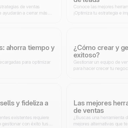
trategias de ventas
Conoce las mejores herrami
te ayudarán a cerrar más
¡Optimiza tu estrategia e im
s: ahorra tiempo y
¿Cómo crear y ge
exitoso?
ecargadas para optimizar
Gestionar un equipo de ven
para hacer crecer tu negoci
equipo al éxito.
lls y fideliza a
Las mejores herr
de ventas
ntes existentes requiere
¿Buscas una herramienta d
gestionar con éxito tus
mejores alternativas que t