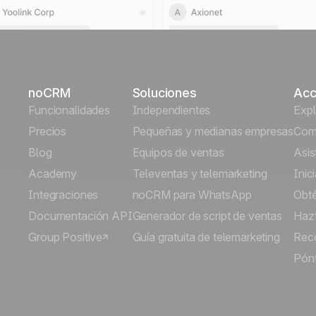
noCRM
Soluciones
Acc
Funcionalidades
Independientes
Exp
Precios
Pequeñas y medianas empresas
Comi
Blog
Equipos de ventas
Asis
Academy
Televentas y telemarketing
Inic
Integraciones
noCRM para WhatsApp
Obt
Documentación API
Generador de script de ventas
Hazt
Group Positive
Guía gratuita de telemarketing
Rec
Pónt