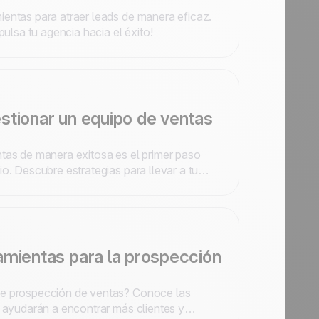
entas para atraer leads de manera eficaz.
pulsa tu agencia hacia el éxito!
stionar un equipo de ventas
tas de manera exitosa es el primer paso
o. Descubre estrategias para llevar a tu
amientas para la prospección
e prospección de ventas? Conoce las
e ayudarán a encontrar más clientes y