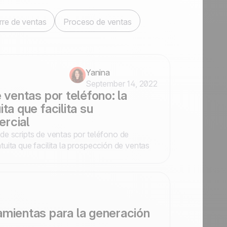
rre de ventas
Proceso de ventas
Yanina
September 14, 2022
 ventas por teléfono: la
ta que facilita su
rcial
e scripts de ventas por teléfono de
uita que facilita la prospección de ventas
amientas para la generación