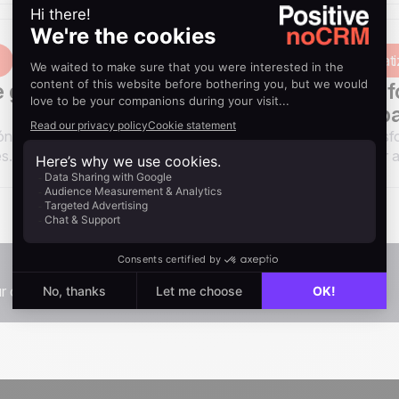
Yanina
Herramientas y automati
March 17, 2026
 gestión de leads
noCRM vs Salesf
es la adecuada pa
ón de leads para optimizar
Compara noCRM y Salesfor
s.
software se adapta mejor a
Load more
.
cette collection.