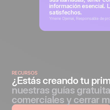
información esencial. 
satisfechos.
Ymene Djemai
,
Responsable de pr
RECURSOS
¿Estás creando tu pri
nuestras guías gratuit
comerciales y cerrar m