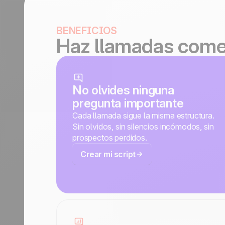
BENEFICIOS
Haz llamadas comer
No olvides ninguna
pregunta importante
Cada llamada sigue la misma estructura.
Sin olvidos, sin silencios incómodos, sin
prospectos perdidos.
Crear mi script