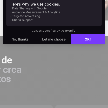
o de
 crea
tos