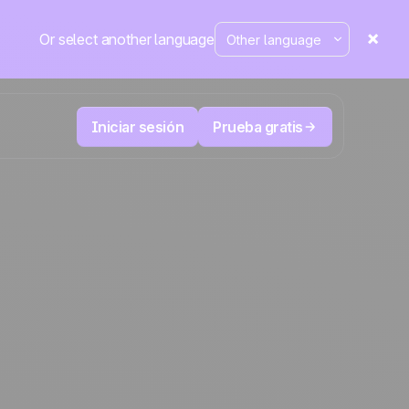
Or select another language
Iniciar sesión
Prueba gratis
Telesales y Telemarketing
duce
User
Registra cada llamada, prioriza los leads
 cerrar.
correctos y no pierdas el control.
La plataforma CRM y de automatización
Positive
de marketing
en la
prensa
 y