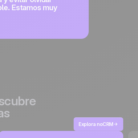
xible. Estamos muy
scubre
as
Explora noCRM