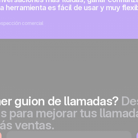
La herramienta es fácil de usar y muy fle
ospección comercial
mer guion de llamadas?
De
as para mejorar tus llamad
ás ventas.