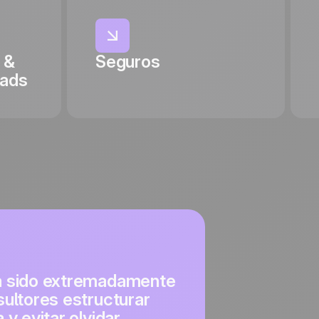
 &
Seguros
eads
ha sido extremadamente
sultores estructurar
y evitar olvidar