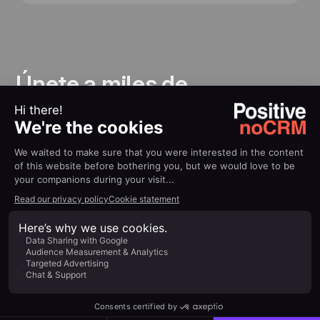
Únete a miles de
independientes
que cierran
más negocios con noCRM
De profesionales independientes y negocios en
crecimiento a equipos consolidados, empresas en más
de 80 países confían en noCRM para actuar, cerrar
negocios y crecer más rápido.
¡Una herramienta que el
equipo finalmente puede
usar!
Con noCRM, el equipo se siente muy
familiarizado con la interfaz y el proceso.