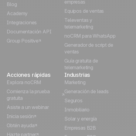
empresas
Blog
soporte antes de cambiar. Ten en cuenta que
Equipos de ventas
el plan Starter incluye un límite de leads: si lo
Português
Academy
superas, tendrás que reducir tus leads antes
Televentas y
Integraciones
de cambiar a un plan inferior.
telemarketing
Italiano
Documentación API
noCRM para WhatsApp
Group Positive
Deutsch
Generador de script de
ventas
Guía gratuita de
telemarketing
Acciones rápidas
Industrias
Explora noCRM
Marketing
Comienza la prueba
Generación de leads
gratuita
Seguros
Asiste a un webinar
Inmobiliario
Inicia sesión
Solar y energía
Obtén ayuda
Empresas B2B
Hazte partner