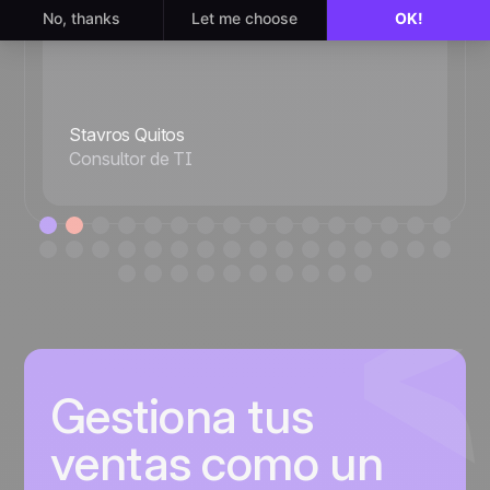
Stavros Quitos
Consultor de TI
Gestiona tus
ventas como un