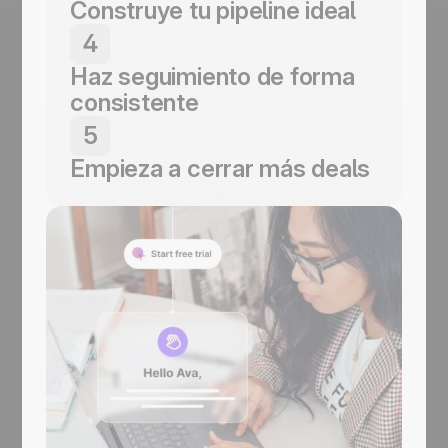
Construye tu pipeline ideal
pocos clics.
Crea un proceso de ventas que se adapte
4
a tu forma de trabajar.
Haz seguimiento de forma
consistente
Apóyate en los recordatorios y las señales
5
visuales para hacer avanzar tus deals.
Empieza a cerrar más deals
Toma acción y mira cómo crece tu
negocio.