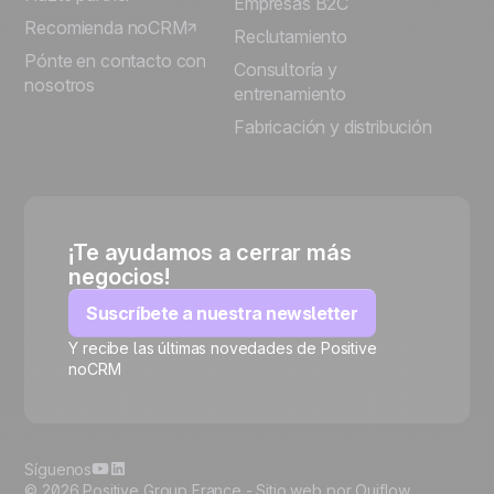
Empresas B2C
Recomienda noCRM
Reclutamiento
Pónte en contacto con
Consultoría y
nosotros
entrenamiento
Fabricación y distribución
¡Te ayudamos a cerrar más
negocios!
Suscríbete a nuestra newsletter
Y recibe las últimas novedades de Positive
noCRM
🍪
Síguenos
© 2026 Positive Group France -
Sitio web por Ouiflow