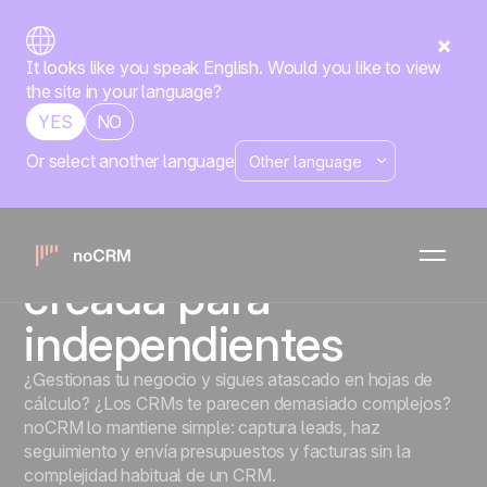
It looks like you speak English. Would you like to view
the site in your language?
YES
NO
Or select another language
SOLOPRENEURS
La herramienta de
gestión de ventas
creada para
independientes
¿Gestionas tu negocio y sigues atascado en hojas de
cálculo? ¿Los CRMs te parecen demasiado complejos?
noCRM lo mantiene simple: captura leads, haz
seguimiento y envía presupuestos y facturas sin la
complejidad habitual de un CRM.