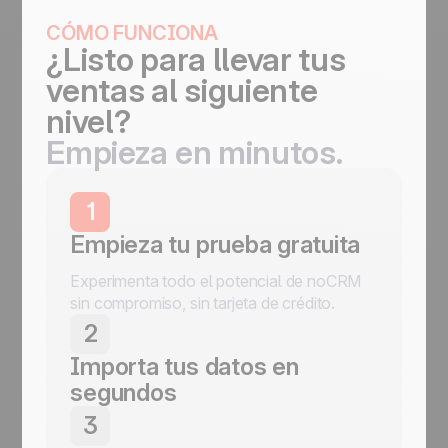
CÓMO FUNCIONA
¿Listo para llevar tus
ventas al siguiente
nivel?
Empieza en minutos.
1
Empieza tu prueba gratuita
Experimenta todo el potencial de noCRM
sin compromiso, sin tarjeta de crédito.
2
Importa tus datos en
segundos
Importa leads desde cualquier fuente:
3
email, WhatsApp, formularios o CSV en