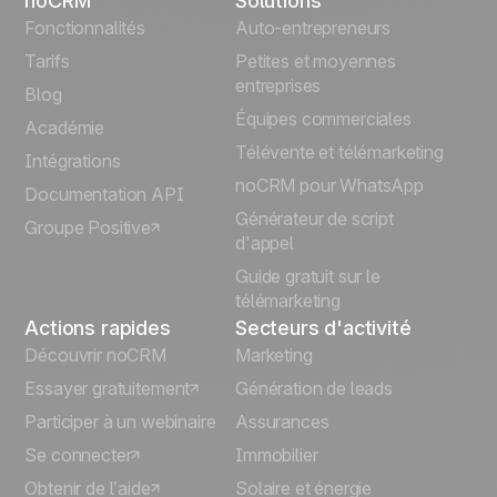
noCRM
Solutions
English
Fonctionnalités
Auto-entrepreneurs
Tarifs
Petites et moyennes
Español
entreprises
Blog
Équipes commerciales
Português
Académie
Télévente et télémarketing
Intégrations
Italiano
noCRM pour WhatsApp
Documentation API
Générateur de script
Groupe Positive
Deutsch
d'appel
Guide gratuit sur le
télémarketing
Actions rapides
Secteurs d'activité
Découvrir noCRM
Marketing
Essayer gratuitement
Génération de leads
Participer à un webinaire
Assurances
Se connecter
Immobilier
Obtenir de l’aide
Solaire et énergie