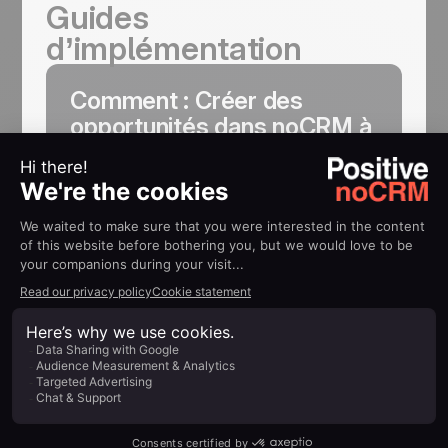
Guides
d’implémentation
Comment : Créer des
opportunités dans noCRM à
partir de Google Forms
En savoir plus
Concentrez-vous