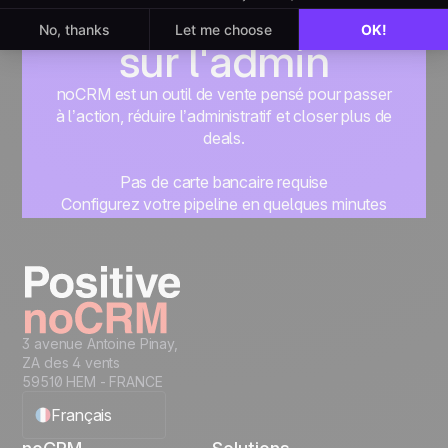
sur la vente, pas
sur l'admin
noCRM est un outil de vente pensé pour passer
à l’action, réduire l’administratif et closer plus de
deals.
Pas de carte bancaire requise
Configurez votre pipeline en quelques minutes
Commencez à gérer vos leads instantanément
Essayer gratuitement
3 avenue Antoine Pinay,
ZA des 4 vents
59510 HEM - FRANCE
Français