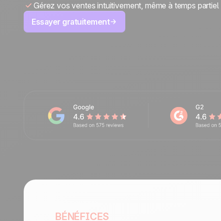
Gérez vos ventes intuitivement, même à temps partiel
Nous contacter
Devenir partenaire
Essayer gratuitement
BÉNÉFICES