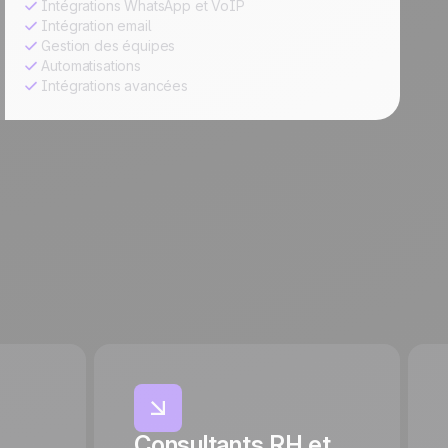
Intégrations WhatsApp et VoIP
Intégration email
Gestion des équipes
Automatisations
Intégrations avancées
Consultants RH et