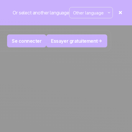
Or select another language
Se connecter
Essayer gratuitement
M
Télévente et Télémarketing
éduisez
User
Suivez chaque appel, priorisez les bons
nte.
leads, ne perdez jamais le fil.
La plateforme CRM et d'automatisation
Positive
marketing
aine
fait
l’actu
ergé