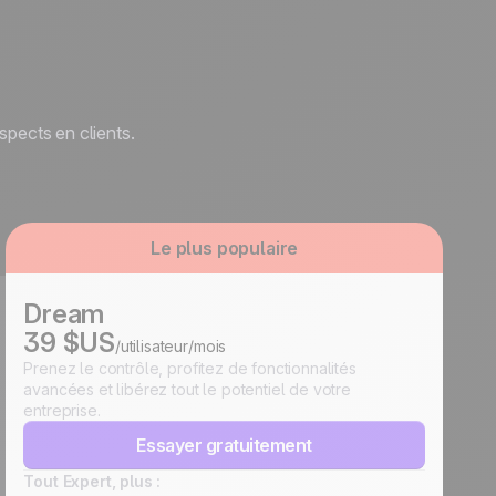
spects en clients.
Le plus populaire
Dream
39 $US
/utilisateur/mois
Prenez le contrôle, profitez de fonctionnalités
avancées et libérez tout le potentiel de votre
entreprise.
Essayer gratuitement
Tout Expert, plus :