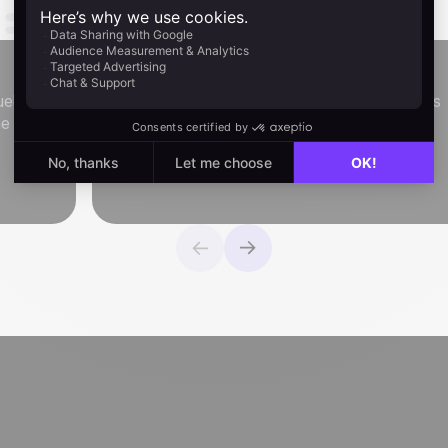
Synchronisation des e-mails
el et
Envoyez, programmez et recevez des e-mails
ne
directement depuis noCRM.
Découvrir