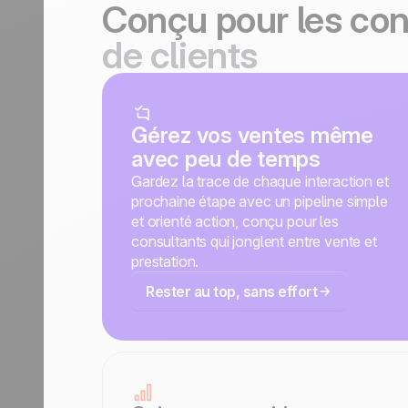
Conçu pour les con
de clients
Gérez vos ventes même
avec peu de temps
Gardez la trace de chaque interaction et
prochaine étape avec un pipeline simple
et orienté action, conçu pour les
consultants qui jonglent entre vente et
prestation.
Rester au top, sans effort