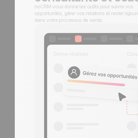
noCRM vous donne les outils pour suivre vos
opportunités, gérer vos relations et rester rigou
dans votre processus de vente.