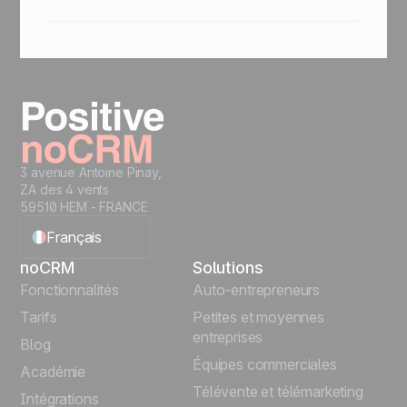
de ventes, alors noCRM est fait pour vous !
Presque immédiatement. La plupart des
clients créent leurs premiers prospects en
quelques secondes, commencent à suivre les
actions immédiatement et n'ont pas besoin de
sessions d'intégration ou de configuration.
noCRM est conçu pour fonctionner dès la
sortie de la boîte, sans vous ralentir.
3 avenue Antoine Pinay,
ZA des 4 vents
59510 HEM - FRANCE
Français
noCRM
Solutions
English
Fonctionnalités
Auto-entrepreneurs
Tarifs
Petites et moyennes
Español
entreprises
Blog
Équipes commerciales
Português
Académie
Télévente et télémarketing
Intégrations