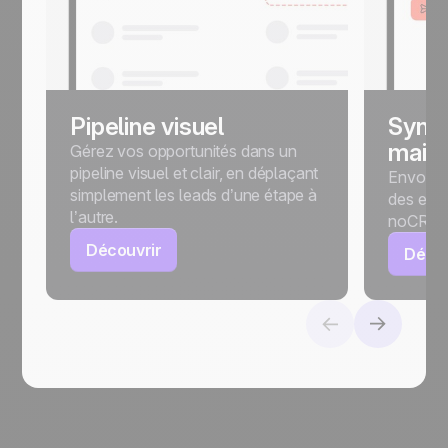
Pipeline visuel
Synch
mails
Gérez vos opportunités dans un
pipeline visuel et clair, en déplaçant
Envoyez
simplement les leads d’une étape à
des e-ma
l’autre.
noCRM.
Découvrir
Décou