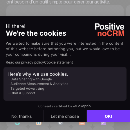
ont besoin d'un outil simple pour gérer leur activité.
Fournisseurs d'équipements
industriels
100% connecté à votre
écosystème
Connectez facilement vos outils du quotidien pour
gagner en productivité, sans complexité.