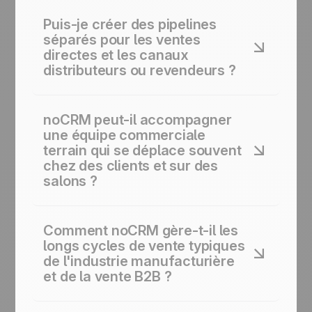
Puis-je créer des pipelines
séparés pour les ventes
directes et les canaux
distributeurs ou revendeurs ?
Oui, vous pouvez créer plusieurs pipelines
dans noCRM, par exemple, un pour les
noCRM peut-il accompagner
comptes B2B en direct et un autre pour les
une équipe commerciale
distributeurs ou revendeurs, afin que chaque
terrain qui se déplace souvent
activité reste distincte, facile à piloter et suivie
chez des clients et sur des
séparément.
salons ?
Oui, l’application mobile noCRM intègre un
scanner de cartes de visite, afin que vos
Comment noCRM gère-t-il les
commerciaux puissent enregistrer
longs cycles de vente typiques
instantanément de nouveaux contacts sur le
de l'industrie manufacturière
terrain. Appels, rendez-vous et notes
et de la vente B2B ?
peuvent également être saisis en
déplacement, ce qui permet de garder le
Oui, vous pouvez personnaliser les étapes du