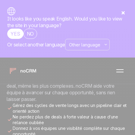
It looks like you speak English. Would you like to view
the site in your language?
YES
NO
Or select another language
FABRICANTS ET DISTRIBUTEURS
Plus de prospects.
Plus de commandes.
Centralisez vos ventes et gardez le contrôle sur chaque
deal, même les plus complexes. noCRM aide votre
équipe à avancer sur chaque opportunité, sans rien
laisser passer.
Gérez des cycles de vente longs avec un pipeline clair et
orienté action
Ne perdez plus de deals à forte valeur à cause d’une
relance oubliée
Donnez à vos équipes une visibilité complète sur chaque
opportunité