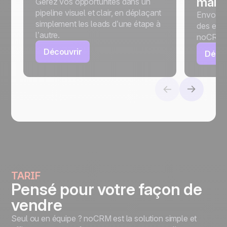
mails
Gérez vos opportunités dans un
pipeline visuel et clair, en déplaçant
Envoyez
simplement les leads d’une étape à
des e-ma
l’autre.
noCRM.
Découvrir
Décou
TARIF
Pensé pour votre façon de
vendre
Seul ou en équipe ? noCRM est la solution simple et