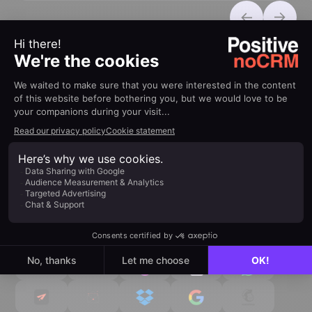
100% connecté à votre
écosystème
Connectez facilement vos outils du quotidien pour
gagner en productivité, sans complexité.