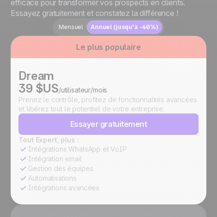
efficace pour transformer vos prospects en clients.
Essayez gratuitement et constatez la différence !
Mensuel
Annuel (jusqu'à -40%)
Le plus populaire
Dream
39 $US
/utilisateur/mois
Prenez le contrôle, profitez de fonctionnalités avancées
et libérez tout le potentiel de votre entreprise.
Essayer gratuitement
Tout Expert, plus :
Intégrations WhatsApp et VoIP
Intégration email
Gestion des équipes
Automatisations
Intégrations avancées