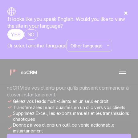
It looks like you speak English. Would you like to view
the site in your language?
YES
NO
Or select another language
AGENCES DE GÉNÉRATION DE LEADS
Plus de leads. Plus
de conversions.
Gérez, qualifiez et transférez vos leads vers les comptes
noCRM de vos clients pour qu’ils puissent commencer à
closer instantanément.
Gérez vos leads multi-clients en un seul endroit
Transférez les leads qualifiés en un clic vers vos clients
Supprimez Excel, les exports manuels et les transmissions
chaotiques
Donnez à vos clients un outil de vente actionnable
instantanément