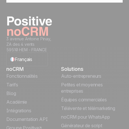
client, campagne ou pipeline, ce qui facilite la
gestion de plusieurs comptes depuis un seul
endroit.
3 avenue Antoine Pinay,
ZA des 4 vents
59510 HEM - FRANCE
Français
noCRM
Solutions
English
Fonctionnalités
Auto-entrepreneurs
Tarifs
Petites et moyennes
Español
entreprises
Blog
Équipes commerciales
Português
Académie
Télévente et télémarketing
Intégrations
Italiano
noCRM pour WhatsApp
Documentation API
Générateur de script
Groupe Positive
Deutsch