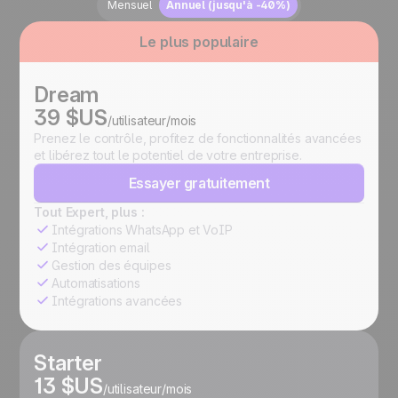
Mensuel
Annuel (jusqu'à -40%)
Le plus populaire
Dream
39 $US
/utilisateur/mois
Prenez le contrôle, profitez de fonctionnalités avancées
et libérez tout le potentiel de votre entreprise.
Essayer gratuitement
Tout Expert, plus :
Intégrations WhatsApp et VoIP
Intégration email
Gestion des équipes
Automatisations
Intégrations avancées
Starter
13 $US
/utilisateur/mois