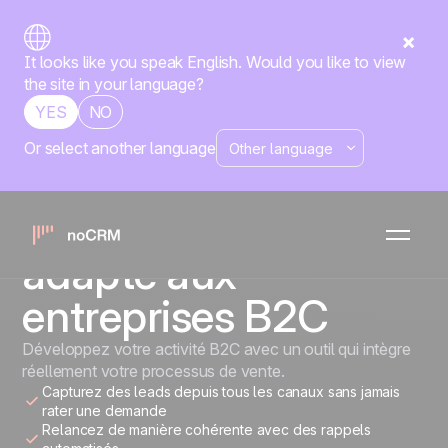
It looks like you speak English. Would you like to view
the site in your language?
YES
NO
Or select another language
ENTREPRISES B2C
L'outil de gestion
commerciale le plus
adapté aux
entreprises B2C
Développez votre activité B2C avec un outil qui intègre
réellement votre processus de vente.
Capturez des leads depuis tous les canaux sans jamais
rater une demande
Relancez de manière cohérente avec des rappels