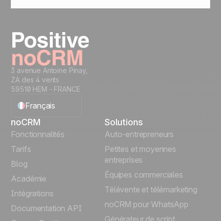
utilisation, mais vous n'avez rien à configurer
Support gratuit dans tous les plans. Vous
pour commencer.
pouvez nous contacter à tout moment via le
chat en direct ou l'email, obtenir des
réponses humaines rapides de notre équipe
Customer Success, accéder aux guides,
démonstrations et meilleures pratiques dans
notre Centre d'aide.
3 avenue Antoine Pinay,
ZA des 4 vents
59510 HEM - FRANCE
Français
noCRM
Solutions
English
Fonctionnalités
Auto-entrepreneurs
Tarifs
Petites et moyennes
Español
entreprises
Blog
Équipes commerciales
Português
Académie
Télévente et télémarketing
Intégrations
Italiano
noCRM pour WhatsApp
Documentation API
Générateur de script