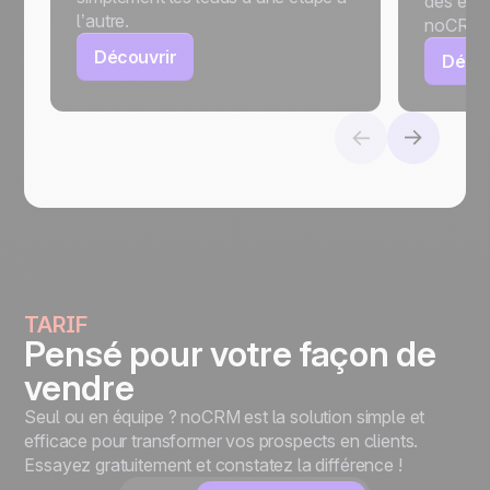
des e-ma
l’autre.
noCRM.
Découvrir
Décou
TARIF
Pensé pour votre façon de
vendre
Seul ou en équipe ? noCRM est la solution simple et
efficace pour transformer vos prospects en clients.
Essayez gratuitement et constatez la différence !