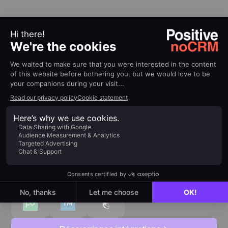
100% connecté à votre
écosystème
Connectez facilement vos outils du quotidien pour
gagner en productivité, sans complexité.