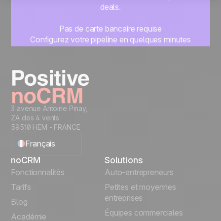
deals.
Pas de carte bancaire requise
Configurez votre pipeline en quelques minutes
Commencez à gérer vos leads instantanément
Essayer gratuitement
3 avenue Antoine Pinay,
ZA des 4 vents
59510 HEM - FRANCE
Français
noCRM
Solutions
English
Fonctionnalités
Auto-entrepreneurs
Tarifs
Petites et moyennes
Español
entreprises
Blog
Équipes commerciales
Português
Académie