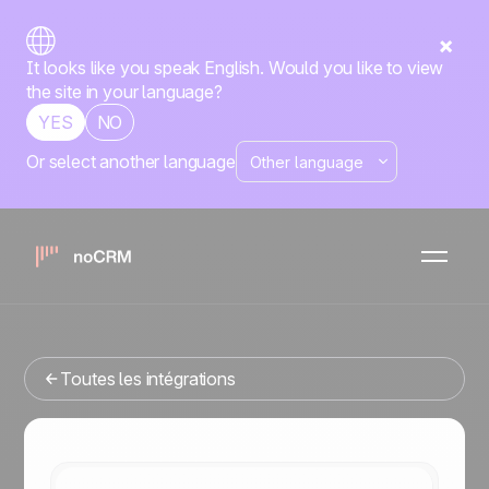
It looks like you speak English. Would you like to view
the site in your language?
YES
NO
Or select another language
Famille Positive
Native
Signitic
noCRM
x
Vous cherchez un outil de gestion commerciale qui
s'intègre avec Signitic ? Vous êtes au bon endroit.
Toutes les intégrations