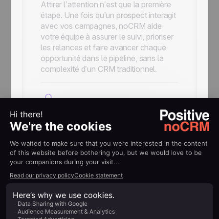
Attirer l’attention n’est que la première
étape. Une fois qu’un prospect interagit
avec vos campagnes, noCRM aide
votre équipe à assurer le suivi, prioriser
les relances et faire avancer chaque
opportunité dans le pipeline, sans la
complexité d’un CRM traditionnel.
Prêt à faire de vos
signatures email un
véritable canal
d’acquisition ?
Utilisez Signitic et noCRM ensemble
pour générer plus d’opportunités,
simplifier votre processus commercial
et permettre à votre équipe de se
concentrer sur la vente.