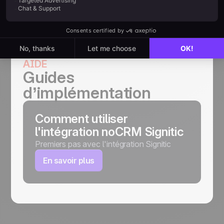
AIDE
Guides
d’implémentation
Comment utiliser
l'intégration noCRM Signitic
Premiers pas avec l'intégration Signitic
En savoir plus