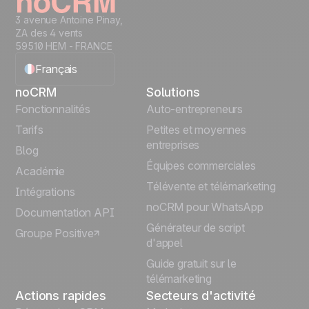
3 avenue Antoine Pinay,
ZA des 4 vents
59510 HEM - FRANCE
Français
noCRM
Solutions
English
Fonctionnalités
Auto-entrepreneurs
Tarifs
Petites et moyennes
Español
entreprises
Blog
Équipes commerciales
Português
Académie
Télévente et télémarketing
Intégrations
Italiano
noCRM pour WhatsApp
Documentation API
Générateur de script
Groupe Positive
Deutsch
d'appel
Guide gratuit sur le
télémarketing
Actions rapides
Secteurs d'activité