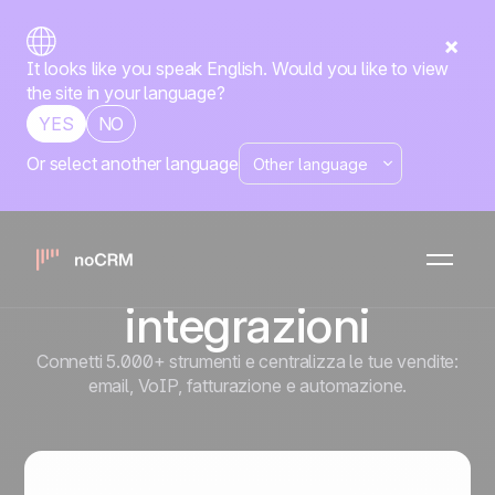
It looks like you speak English. Would you like to view
the site in your language?
YES
NO
Or select another language
Costruisci il tuo
motore di vendita
con le nostre
integrazioni
Connetti 5.000+ strumenti e centralizza le tue vendite:
email, VoIP, fatturazione e automazione.