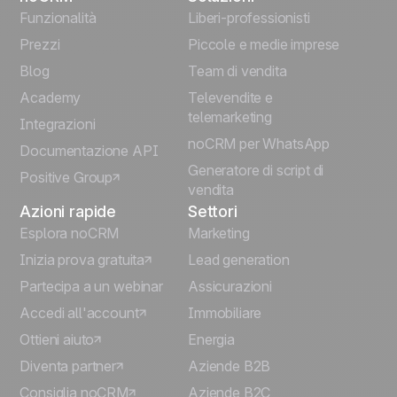
English
Funzionalità
Liberi-professionisti
Prezzi
Piccole e medie imprese
Français
Blog
Team di vendita
Español
Academy
Televendite e
telemarketing
Integrazioni
Português
noCRM per WhatsApp
Documentazione API
Generatore di script di
Positive Group
Deutsch
vendita
Azioni rapide
Settori
Esplora noCRM
Marketing
Inizia prova gratuita
Lead generation
Partecipa a un webinar
Assicurazioni
Accedi all'account
Immobiliare
Ottieni aiuto
Energia
Diventa partner
Aziende B2B
Consiglia noCRM
Aziende B2C