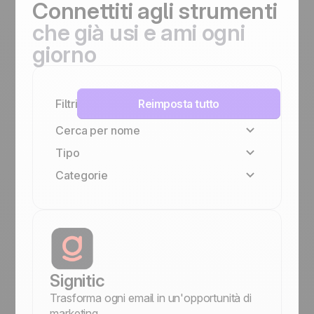
Connettiti
agli strumenti
che già usi e ami ogni
giorno
Filtri
Reimposta tutto
Cerca per nome
Tipo
Categorie
Famiglia Positive
Nativa
Centralini VoIP
No-code
Gestione documenti e proposte
Gestione del team e collaborazione
Outbound e prospecting
Marketing e email
Signitic
Finanza e fatturazione
Trasforma ogni email in un'opportunità di
Comunicazione
marketing.
Automazioni