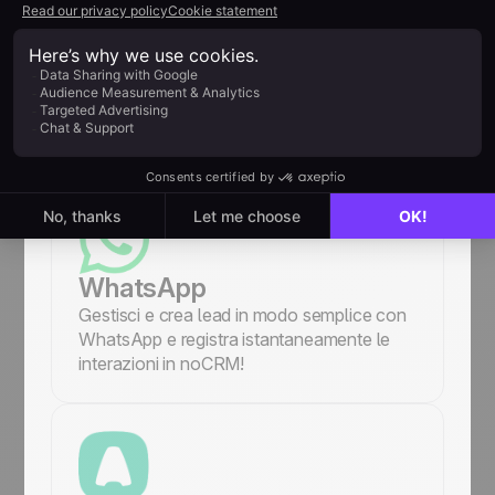
Integrazione della casella di
posta elettronica
Invia e ricevi email di vendita direttamente
da noCRM collegando Gmail, Outlook,
Yahoo o altri servizi.
WhatsApp
Gestisci e crea lead in modo semplice con
WhatsApp e registra istantaneamente le
interazioni in noCRM!