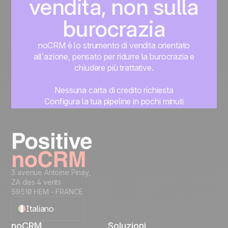
vendita, non sulla
burocrazia
noCRM è lo strumento di vendita orientato
all’azione, pensato per ridurre la burocrazia e
chiudere più trattative.
Nessuna carta di credito richiesta
Configura la tua pipeline in pochi minuti
Inizia subito a gestire i lead
Prova gratis
3 avenue Antoine Pinay,
ZA des 4 vents
59510 HEM - FRANCE
Italiano
noCRM
Soluzioni