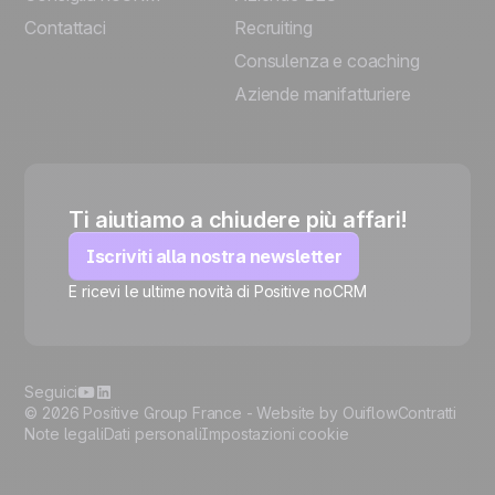
Contattaci
Recruiting
Consulenza e coaching
Aziende manifatturiere
Ti aiutiamo a chiudere più affari!
Iscriviti alla nostra newsletter
E ricevi le ultime novità di Positive noCRM
🍪
Seguici
© 2026 Positive Group France -
Website by Ouiflow
Contratti
Note legali
Dati personali
Impostazioni cookie
Manage cookies