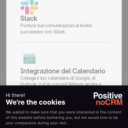
Slack
Porta le tue comunicazioni al livello
successivo con Slack.
Integrazione del Calendario
Collega il tuo calendario di Google, di
Outlook, o iCal con noCRM per gestire e
pianificare le azioni commerciali da
svolgere