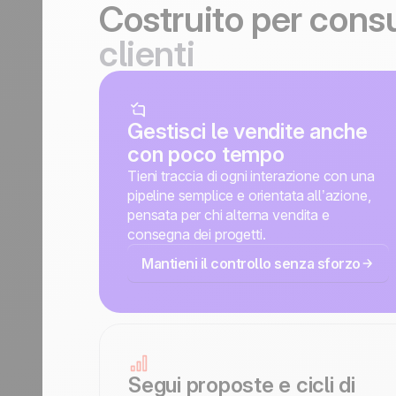
Costruito per cons
clienti
Gestisci le vendite anche
con poco tempo
Tieni traccia di ogni interazione con una
pipeline semplice e orientata all’azione,
pensata per chi alterna vendita e
consegna dei progetti.
Mantieni il controllo senza sforzo
Segui proposte e cicli di