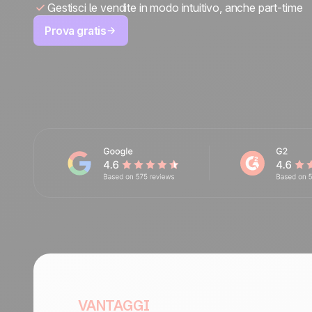
Gestisci le vendite in modo intuitivo, anche part-time
Contattaci
Diventa partner
Prova gratis
VANTAGGI