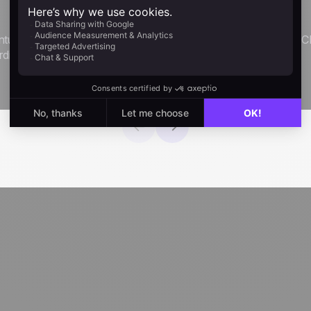
Sincronizzazione email
ntuitiva
Invia, pianifica e ricevi mail direttamente in no
rdinata.
Esplora