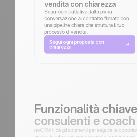
vendita con chiarezza
Segui ogni trattativa dalla prima
conversazione al contratto firmato con
una pipeline chiara che struttura il tuo
processo di vendita.
Segui ogni proposta con
chiarezza
Funzionalità chiav
consulenti e coach
noCRM ti dà gli strumenti per seguire le opportun
gestire le relazioni e mantenere la coerenza nel