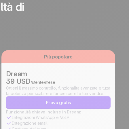
ltà di
Più popolare
Dream
39 USD
/utente/mese
Ottieni il massimo controllo, funzionalità avanzate e tutta
la potenza per scalare e far crescere le tue vendite.
Prova gratis
Funzionalità chiave incluse in Dream:
Integrazioni WhatsApp e VoIP
Integrazione email
Gestione del team