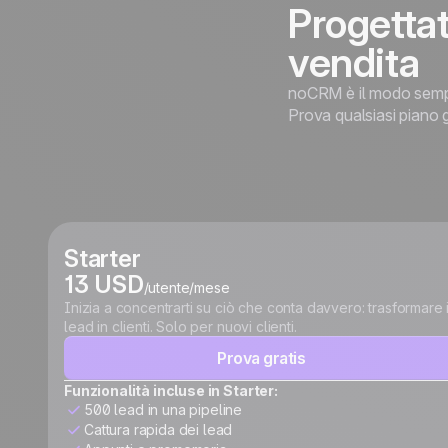
Progettat
vendita
noCRM è il modo sempli
Prova qualsiasi piano g
Starter
13 USD
/utente/mese
Inizia a concentrarti su ciò che conta davvero: trasformare 
lead in clienti. Solo per nuovi clienti.
Prova gratis
Funzionalità incluse in Starter:
500 lead in una pipeline
Cattura rapida dei lead