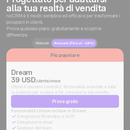
alla tua realtà di vendita
noCRM è il modo semplice ed efficace per trasformare i
prospect in clienti.
Prova qualsiasi piano gratuitamente e scopri le
differenze.
Mensile
Annuale (fino al -40%)
Più popolare
Dream
39 USD
/utente/mese
Ottieni il massimo controllo, funzionalità avanzate e tutta
la potenza per scalare e far crescere le tue vendite.
Prova gratis
Funzionalità chiave incluse in Dream:
Integrazioni WhatsApp e VoIP
Integrazione email
Gestione del team