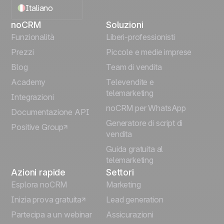
Italiano
noCRM
Soluzioni
English
Funzionalità
Liberi-professionisti
Prezzi
Piccole e medie imprese
Français
Blog
Team di vendita
Español
Academy
Televendite e
telemarketing
Integrazioni
Português
noCRM per WhatsApp
Documentazione API
Generatore di script di
Positive Group
Deutsch
vendita
Guida gratuita al
telemarketing
Azioni rapide
Settori
Esplora noCRM
Marketing
Inizia prova gratuita
Lead generation
Partecipa a un webinar
Assicurazioni