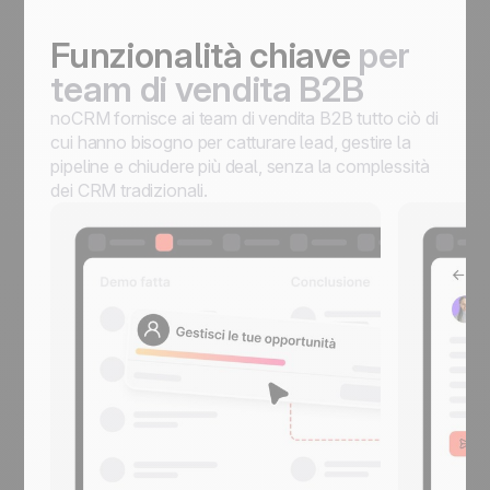
Funzionalità chiave
per
team di vendita B2B
noCRM fornisce ai team di vendita B2B tutto ciò di
cui hanno bisogno per catturare lead, gestire la
pipeline e chiudere più deal, senza la complessità
dei CRM tradizionali.