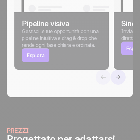
Pipeline visiva
Sincr
Gestisci le tue opportunità con una
Invia, pi
pipeline intuitiva e drag & drop che
diretta
rende ogni fase chiara e ordinata.
Esplo
Esplora
PREZZI
Progettato per adattarsi