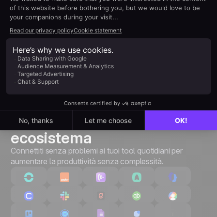
Fornitori di servizi B2B
100% connesso al tuo
ecosistema
Connettiti senza problemi ai tuoi tool quotidiani per
aumentare la produttività senza complessità.