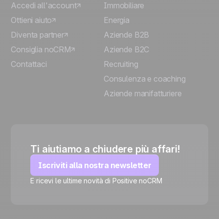
Accedi all'account
Immobiliare
Ottieni aiuto
Energia
Diventa partner
Aziende B2B
Consiglia noCRM
Aziende B2C
Contattaci
Recruiting
Consulenza e coaching
Aziende manifatturiere
Ti aiutiamo a chiudere più affari!
Iscriviti alla nostra newsletter
E ricevi le ultime novità di Positive noCRM
🍪