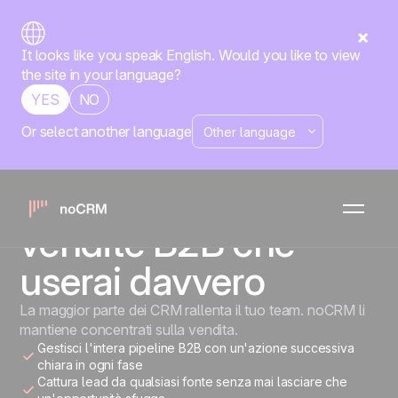
It looks like you speak English. Would you like to view
the site in your language?
YES
NO
Or select another language
AZIENDE B2B
Lo strumento di
gestione delle
vendite B2B che
userai davvero
La maggior parte dei CRM rallenta il tuo team. noCRM li
mantiene concentrati sulla vendita.
Gestisci l'intera pipeline B2B con un'azione successiva
chiara in ogni fase
Cattura lead da qualsiasi fonte senza mai lasciare che