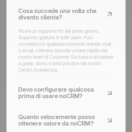
Cosa succede una volta che
divento cliente?
Ricevi un supporto fin dal primo giorno.
Supporto gratuito in tutti i piani. Puoi
contattarci in qualsiasi momento tramite chat
o email, ottenere risposte umane rapide dal
nostro team di Customer Success e accedere
a guide, demo e best practice nel nostro
Centro Assistenza.
Devo configurare qualcosa
prima di usare noCRM?
No. Non ci sono campi obbligatori, non ci
sono flussi di lavoro complessi da
Quanto velocemente posso
configurare, nessun lavoro amministrativo
ottenere valore da noCRM?
che ti impedisce di vendere. Puoi adattare