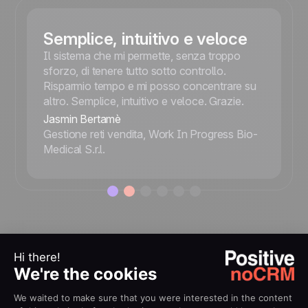
Semplice, intuitivo e veloce
Il sistema che mi permette, senza troppo
sforzo, di tenere tutto sotto controllo.
Risparmio tempo e mi posso concentrare su
altro. Semplice, intuitivo e veloce. Grazie.
Jasmin Bertamè
Gestione reti vendita, Work In Progress Bio-
Medical S.r.l.