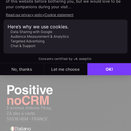
Concentrati sulla
vendita, non sulla
burocrazia
noCRM è lo strumento di vendita orientato
all’azione, pensato per ridurre la burocrazia e
chiudere più trattative.
Nessuna carta di credito richiesta
Configura la tua pipeline in pochi minuti
Inizia subito a gestire i lead
Prova gratis
3 avenue Antoine Pinay,
ZA des 4 vents
59510 HEM - FRANCE
Italiano