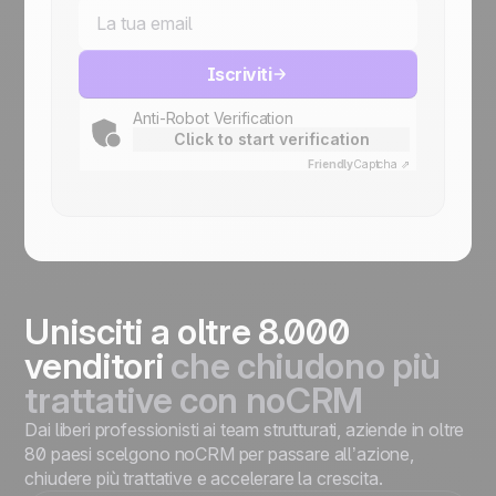
Iscriviti
Anti-Robot Verification
Click to start verification
Friendly
Captcha ⇗
Unisciti a oltre 8.000
venditori
che chiudono più
trattative
con noCRM
Dai liberi professionisti ai team strutturati, aziende in oltre
80 paesi scelgono noCRM per passare all’azione,
chiudere più trattative e accelerare la crescita.