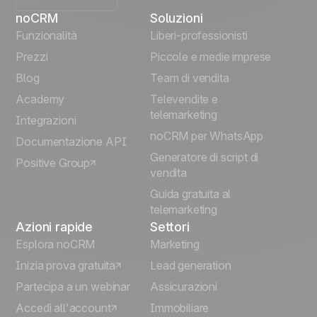
noCRM
Soluzioni
English
Funzionalità
Liberi-professionisti
Prezzi
Piccole e medie imprese
Français
Blog
Team di vendita
Español
Academy
Televendite e
telemarketing
Integrazioni
Português
noCRM per WhatsApp
Documentazione API
Generatore di script di
Positive Group
Deutsch
vendita
Guida gratuita al
telemarketing
Azioni rapide
Settori
Esplora noCRM
Marketing
Inizia prova gratuita
Lead generation
Partecipa a un webinar
Assicurazioni
Accedi all'account
Immobiliare