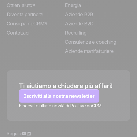
Ottieni aiuto
Energia
Diventa partner
Aziende B2B
Consiglia noCRM
Aziende B2C
Contattaci
Recruiting
Consulenza e coaching
Aziende manifatturiere
Ti aiutiamo a chiudere più affari!
Iscriviti alla nostra newsletter
E ricevi le ultime novità di Positive noCRM
🍪
Seguici