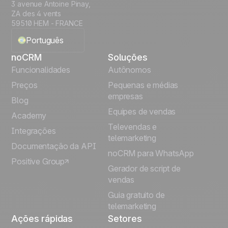
3 avenue Antoine Pinay,
ZA des 4 vents
59510 HEM - FRANCE
Português
noCRM
Soluções
English
Funcionalidades
Autônomos
Preços
Pequenas e médias
Français
empresas
Blog
Equipes de vendas
Español
Academy
Televendas e
Integrações
telemarketing
Italiano
Documentação da API
noCRM para WhatsApp
Positive Group
Deutsch
Gerador de script de
vendas
Guia gratuito de
telemarketing
Ações rápidas
Setores