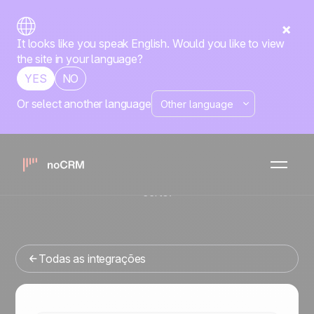
It looks like you speak English. Would you like to view
the site in your language?
YES
NO
Or select another language
No-code
Calendly
noCRM
x
Está procurando uma ferramenta de gestao de vendas
que se integre com o Calendly? Você veio ao lugar
certo.
Todas as integrações