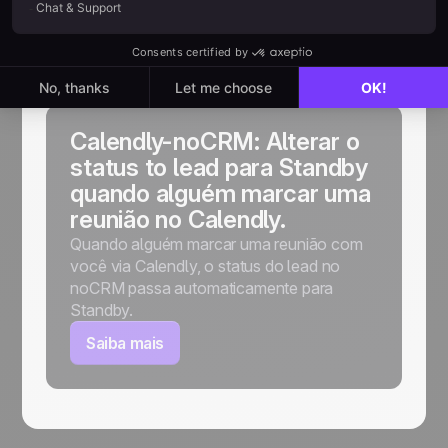
AJUDA
Guias de
implementação
Calendly-noCRM: Alterar o
status to lead para Standby
quando alguém marcar uma
reunião no Calendly.
Quando alguém marcar uma reunião com
você via Calendly, o status do lead no
noCRM passa automaticamente para
Standby.
Saiba mais