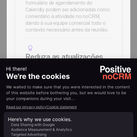
formulário de agendamento do
Calendly podem ser adicionadas como
comentário à atividade no noCRM,
dando à sua equipe comercial todo o
contexto necessário antes da reunião.
Reduza as atualizações
manuais
Em vez de atualizar seus leads após
cada agendamento, deixe o Zapier
automatizar o processo entre o
Calendly e o noCRM para manter seu
pipeline sempre atualizado.