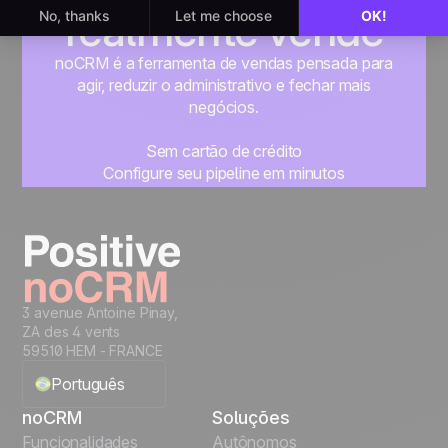
realmente vende
noCRM é a ferramenta de vendas pensada para
agir, reduzir o administrativo e fechar mais
negócios.
Sem cartão de crédito
Configure seu pipeline em minutos
Comece a gerenciar seus leads imediatamente
Teste grátis
3 avenue Antoine Pinay,
ZA des 4 vents
59510 HEM - FRANCE
Português
noCRM
Soluções
English
Funcionalidades
Autônomos