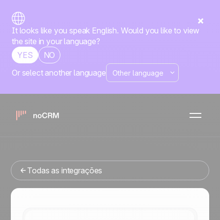
It looks like you speak English. Would you like to view
the site in your language?
YES
NO
Or select another language
No-code
Reply
noCRM
x
Está procurando uma ferramenta de gestao de vendas
que se integre com o Reply? Você veio ao lugar certo.
Todas as integrações