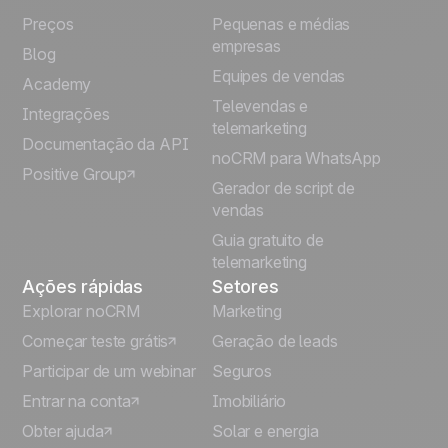
Preços
Pequenas e médias
Français
empresas
Blog
Equipes de vendas
Español
Academy
Televendas e
Integrações
telemarketing
Italiano
Documentação da API
noCRM para WhatsApp
Positive Group
Deutsch
Gerador de script de
vendas
Guia gratuito de
telemarketing
Ações rápidas
Setores
Explorar noCRM
Marketing
Começar teste grátis
Geração de leads
Participar de um webinar
Seguros
Entrar na conta
Imobiliário
Obter ajuda
Solar e energia