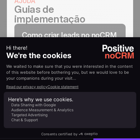
AJUDA
Guias de
implementação
Como criar leads no noCRM
quando eles respondem aos
seus e-mails
Saiba mais
Feito para quem