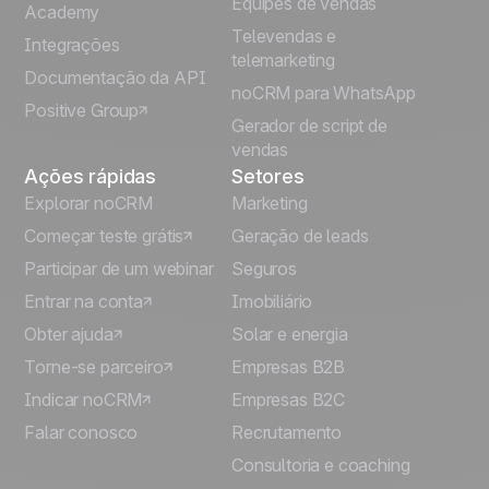
Equipes de vendas
Español
Academy
Televendas e
Integrações
telemarketing
Italiano
Documentação da API
noCRM para WhatsApp
Positive Group
Deutsch
Gerador de script de
vendas
Ações rápidas
Setores
Explorar noCRM
Marketing
Começar teste grátis
Geração de leads
Participar de um webinar
Seguros
Entrar na conta
Imobiliário
Obter ajuda
Solar e energia
Torne-se parceiro
Empresas B2B
Indicar noCRM
Empresas B2C
Falar conosco
Recrutamento
Consultoria e coaching