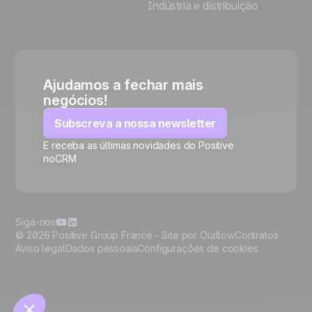
Indústria e distribuição
Ajudamos a fechar mais
negócios!
Subscreva a nossa newsletter
E receba as últimas novidades do Positive
noCRM
🍪
Siga-nos
© 2026 Positive Group France -
Site por Ouiflow
Contratos
Aviso legal
Dados pessoais
Configurações de cookies
Manage cookies