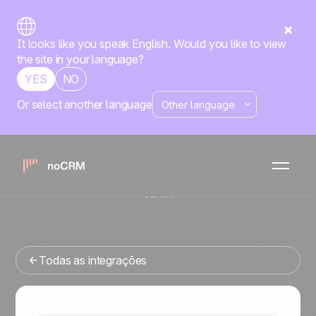
It looks like you speak English. Would you like to view
the site in your language?
YES
NO
Or select another language
Nativa
Ringover
noCRM
x
Está procurando uma ferramenta de gestao de vendas
que se integre com o Ringover? Você veio ao lugar
certo.
Todas as integrações