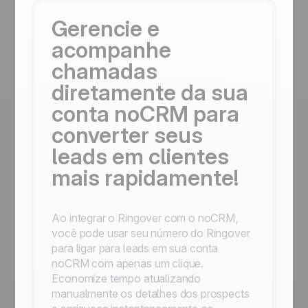
Gerencie e
acompanhe
chamadas
diretamente da sua
conta noCRM para
converter seus
leads em clientes
mais rapidamente!
Ao integrar o Ringover com o noCRM,
você pode usar seu número do Ringover
para ligar para leads em sua conta
noCRM com apenas um clique.
Economize tempo atualizando
manualmente os detalhes dos prospects