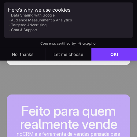
Como usar a integração
Ringover e noCRM
Introdução à integração RingOver
Saiba mais
Feito para quem
realmente vende
noCRM é a ferramenta de vendas pensada para