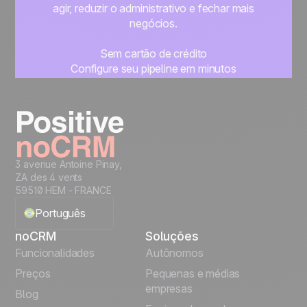
agir, reduzir o administrativo e fechar mais
negócios.
Sem cartão de crédito
Configure seu pipeline em minutos
Comece a gerenciar seus leads imediatamente
Teste grátis
3 avenue Antoine Pinay,
ZA des 4 vents
59510 HEM - FRANCE
Português
noCRM
Soluções
English
Funcionalidades
Autônomos
Preços
Pequenas e médias
Français
empresas
Blog