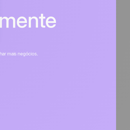
lmente
char mais negócios.