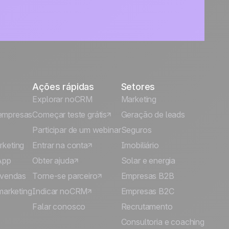
Ações rápidas
Setores
Explorar noCRM
Marketing
empresas
Começar teste grátis
Geração de leads
Participar de um webinar
Seguros
rketing
Entrar na conta
Imobiliário
App
Obter ajuda
Solar e energia
 vendas
Torne-se parceiro
Empresas B2B
marketing
Indicar noCRM
Empresas B2C
Falar conosco
Recrutamento
Consultoria e coaching