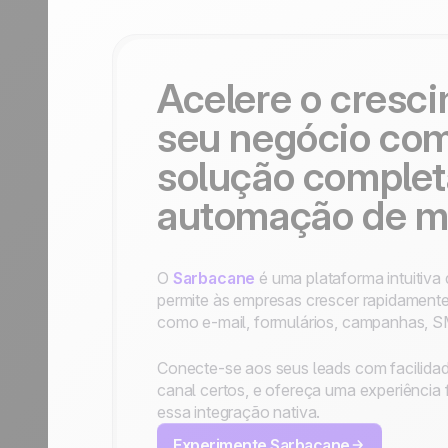
Fale conosco
Tornar-se parceiro
Acelere o cresc
seu negócio co
solução complet
automação de ma
O
Sarbacane
é uma plataforma intuitiv
permite às empresas crescer rapidamente 
como e-mail, formulários, campanhas, S
Conecte-se aos seus leads com facilida
canal certos, e ofereça uma experiência f
essa integração nativa.
Experimente Sarbacane