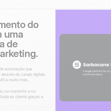
imento do
m uma
a de
rketing.
a de automação que
através de canais digitais
MS e muito mais.
de, no momento e no
luida ao cliente graças a