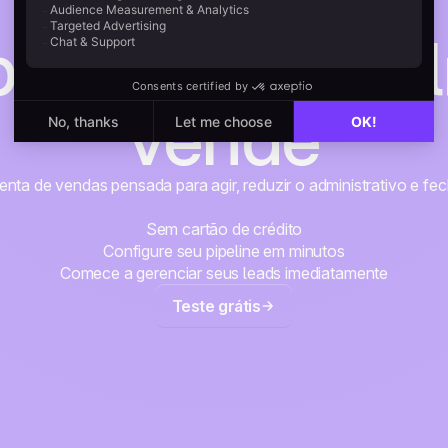
 para quem rea
vende
ta de vendas pensada para agir, reduzir o administrativo e fe
Sem cartão de crédito
Configure seu pipeline em minutos
Comece a gerenciar seus leads imediatamente
Teste grátis