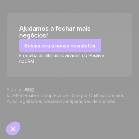
Ajudamos a fechar mais
negócios!
Subscreva a nossa newsletter
E receba as últimas novidades do Positive
noCRM
🍪
Siga-nos
© 2026 Positive Group France -
Site por Ouiflow
Contratos
Aviso legal
Dados pessoais
Configurações de cookies
Manage cookies