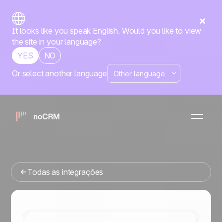
It looks like you speak English. Would you like to view
the site in your language?
YES
NO
Or select another language
Nativa
Slack
noCRM
x
Está procurando uma ferramenta de gestao de vendas
que se integre com o Slack? Você veio ao lugar certo.
Todas as integrações