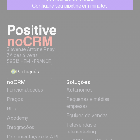
Configure seu pipeline em minutos
Comece a gerenciar seus leads imediatamente
Teste grátis
3 avenue Antoine Pinay,
ZA des 4 vents
59510 HEM - FRANCE
Português
noCRM
Soluções
English
Funcionalidades
Autônomos
Preços
Pequenas e médias
Français
empresas
Blog
Equipes de vendas
Español
Academy
Televendas e
Integrações
telemarketing
Italiano
Documentação da API