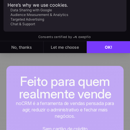
Usar a integração entre Slack e noCRM
Saiba mais
Feito para quem
realmente vende
noCRM é a ferramenta de vendas pensada para
agir, reduzir o administrativo e fechar mais
negócios.
Sem cartão de crédito