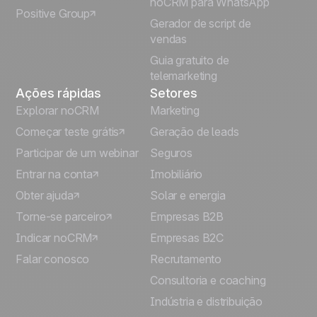
noCRM para WhatsApp
Positive Group
Deutsch
Gerador de script de
vendas
Guia gratuito de
telemarketing
Ações rápidas
Setores
Explorar noCRM
Marketing
Começar teste grátis
Geração de leads
Participar de um webinar
Seguros
Entrar na conta
Imobiliário
Obter ajuda
Solar e energia
Torne-se parceiro
Empresas B2B
Indicar noCRM
Empresas B2C
Falar conosco
Recrutamento
Consultoria e coaching
Indústria e distribuição