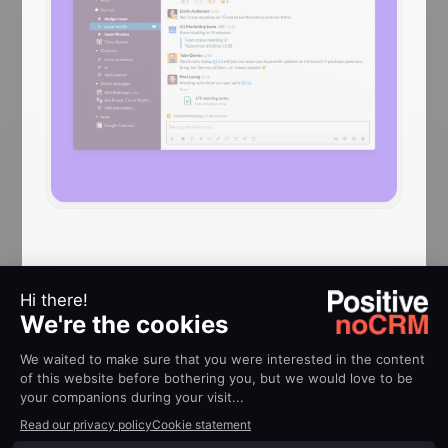
AJUDA
Guias de
implementação
Como usar a integração
entre Slack e noCRM