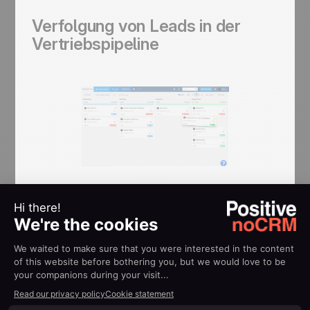
Verfolgung von Leads in der
Vertriebspipeline
Die Verfolgung Ihrer Pipeline ist eine weitere
wichtige Funktion des Lead-Management-
Systems. Es ermöglicht den Vertriebsteams,
effizienter auf den Abschluss von Geschäften
hinzuarbeiten und die Konversionsrate in der
Pipeline aufrechtzuerhalten.