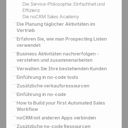
Die Service-Philosophie: Einfachheit und
Effizienz
Die noCRM Sales Academy
Die Planung täglicher Aktivitäten im
Vertrieb
16 CRM Features
Erfahren Sie, wie man Prospecting Listen
Kontakte auf LinkedIn, LinkedIn für
verwendet
Unternehmen, Werbung
Leitfaden für die Erstellung eines
Business Aktivitäten nachverfolgen -
Behalten Sie den Verlauf Ihrer
erfolgreichen Verkaufsskripts zur
verstehen und zusammenarbeiten
Kundenaustausche & BCC Email
Kaltakquise
Activity Based Selling
Verwalten Sie Ihre bestehenden Kunden
Konversationen
Visitenkartenscanner-App
Ihre Daten für Reporting und Marketing
So funktioniert Upsells und Kundenpflege
Einführung in no-code tools
Outbound Engine
Zwecke exportieren
Follow- up mit Gewonnenen Leads
Verwandeln Sie qualifizierte Interessenten in
Eingebaute No-Code-Tools zur Verbindung
Zusätzliche verkaufsressourcen
Aktivitätsbasierte Vertriebsstrategie
Leads
Ihres Informationssystems
SPIN Selling
Einführung in no-code
Wie Sie Ihre Telefonakquise richtig
Vereinfachte API für die Umsetzung von
Sales Expert Directory
No-code apps
How to Build your First Automated Sales
organisieren
Geschäftsanwendungsfällen
Workflow
No-code-Auslöser und Aktionen
Automatisierung von Arbeitsabläufen und
noCRM mit anderen Apps verbinden
Verbesserung der Statistiken mit The Butler
Wie Sie noCRM mit Ihrem eigenen
Zusätzliche no-code Ressourcen