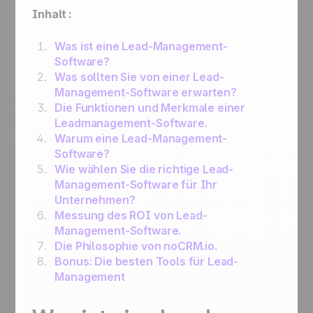
Verbinden Sie noCRM mit Zapier und Make
Informationssystem verbinden
Inhalt :
Wie man eine vollständige E-Mail-
noCRM mit anderen Apps verbinden
Automatisierungsmaschine mit Zapier erstellt
Was ist eine Lead-Management-
Einem Lead zuweisen, eine E-Mail senden,
Software?
ihn zum nächsten Schritt bewegen und dann
Was sollten Sie von einer Lead-
für Nachverfolgungen auf StandBy setzen."
Management-Software erwarten?
Zuweisung eines eingehenden Leads, der
Die Funktionen und Merkmale einer
eine bestimmte Bedingung erfüllt, an einen
Leadmanagement-Software.
Vertriebsmitarbeiter
Warum eine Lead-Management-
Zuweisung eines eingehenden Leads an
Software?
einen Vertriebsmitarbeiter Ihrer Wahl
Wie wählen Sie die richtige Lead-
Erste Schritte zur Automatisierung:
Management-Software für Ihr
Automatisierung von Arbeitsabläufen für
Unternehmen?
optimierte Prozesse
Messung des ROI von Lead-
Management-Software.
Die Philosophie von noCRM.io.
Bonus: Die besten Tools für Lead-
Management