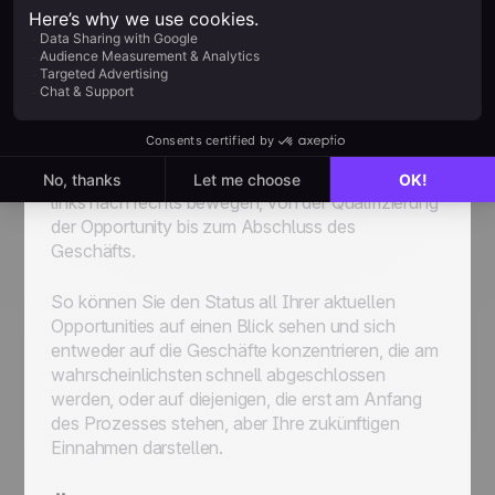
Der erste Schritt besteht darin, die Software so
anzupassen, dass sie Ihren Geschäftsprozess
widerspiegelt. Die Pipeline sollte den
verschiedenen Schritten des
Verkaufsprozesses des
Unternehmens
entsprechen und diese
berücksichtigen. Wir nennen es eine Vertriebs-
Pipeline, weil sich Ihre Opportunities visuell von
links nach rechts bewegen, von der Qualifizierung
der Opportunity bis zum Abschluss des
Geschäfts.
So können Sie den Status all Ihrer aktuellen
Opportunities auf einen Blick sehen und sich
entweder auf die Geschäfte konzentrieren, die am
wahrscheinlichsten schnell abgeschlossen
werden, oder auf diejenigen, die erst am Anfang
des Prozesses stehen, aber Ihre zukünftigen
Einnahmen darstellen.