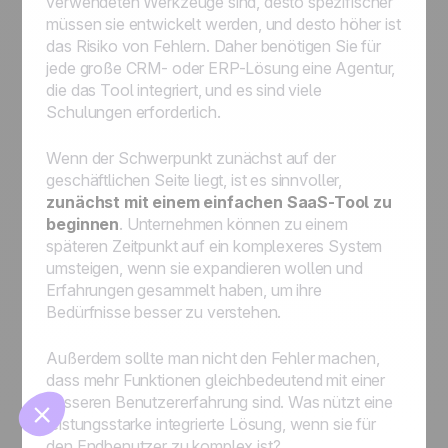
verwendeten Werkzeuge sind, desto spezifischer
müssen sie entwickelt werden, und desto höher ist
das Risiko von Fehlern. Daher benötigen Sie für
jede große CRM- oder ERP-Lösung eine Agentur,
die das Tool integriert, und es sind viele
Schulungen erforderlich.
Wenn der Schwerpunkt zunächst auf der
geschäftlichen Seite liegt, ist es sinnvoller,
🍪
zunächst mit einem einfachen SaaS-Tool zu
beginnen
. Unternehmen können zu einem
späteren Zeitpunkt auf ein komplexeres System
umsteigen, wenn sie expandieren wollen und
Erfahrungen gesammelt haben, um ihre
Bedürfnisse besser zu verstehen.
Manage cookies
Außerdem sollte man nicht den Fehler machen,
dass mehr Funktionen gleichbedeutend mit einer
besseren Benutzererfahrung sind. Was nützt eine
leistungsstarke integrierte Lösung, wenn sie für
den Endbenutzer zu komplex ist?