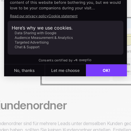
undenordner
denordner sind für mehrere Leads unter demselben Kunden ge
den haben, sollten Sie keinen Kundenordner erstellen
. Erstell