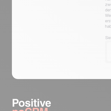
setzen."
zwe
Zuweisung eines eingehenden Leads,
den
der eine bestimmte Bedingung erfüllt,
Wer
an einen Vertriebsmitarbeiter
ers
Zuweisung eines eingehenden Leads
hab
an einen Vertriebsmitarbeiter Ihrer
Wahl
Si
Erste Schritte zur Automatisierung:
Automatisierung von Arbeitsabläufen
für optimierte Prozesse