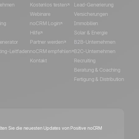
rnehmen
Kostenlos testen
Lead-Generierung
Webinare
Versicherungen
ing
noCRM Login
Immobilien
Hilfe
Solar & Energie
enerator
Partner werden
B2B-Unternehmen
ing-Leitfaden
noCRM empfehlen
B2C-Unternehmen
Kontakt
Recruiting
Beratung & Coaching
Fertigung & Distribution
🍪
lten Sie die neuesten Updates von Positive noCRM