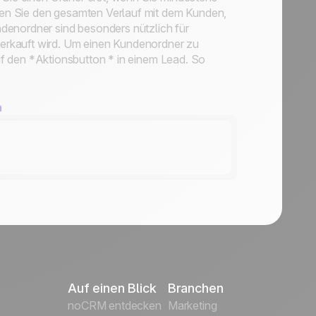
en Sie den gesamten Verlauf mit dem Kunden,
denordner sind besonders nützlich für
erkauft wird. Um einen Kundenordner zu
f den *
Aktionsbutton *
in einem Lead. So
n
Auf einen Blick
Branchen
noCRM entdecken
Marketing