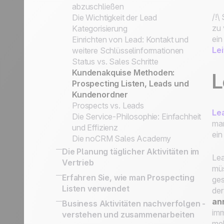
abzuschließen
/!\
Die Wichtigkeit der Lead
zu 
Kategorisierung
ein
Einrichten von Lead: Kontakt und
Le
weitere Schlüsselinformationen
Status vs. Sales Schritte
Kundenakquise Methoden:
L
Prospecting Listen, Leads und
Kundenordner
Prospects vs. Leads
Lea
Die Service-Philosophie: Einfachheit
man
und Effizienz
ein
Die noCRM Sales Academy
Die Planung täglicher Aktivitäten im
Lea
Vertrieb
müs
16 CRM Features
Erfahren Sie, wie man Prospecting
ge
Kontakte auf LinkedIn, LinkedIn für
Listen verwendet
der
Unternehmen, Werbung
Leitfaden für die Erstellung eines
ann
Business Aktivitäten nachverfolgen -
Behalten Sie den Verlauf Ihrer
erfolgreichen Verkaufsskripts zur
imm
verstehen und zusammenarbeiten
Kundenaustausche & BCC Email
Kaltakquise
meh