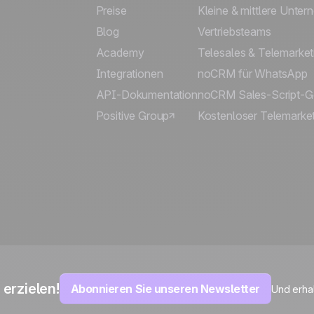
Preise
Kleine & mittlere Unte
Blog
Vertriebsteams
Academy
Telesales & Telemarket
Integrationen
noCRM für WhatsApp
API-Dokumentation
noCRM Sales-Script-G
Positive Group
Kostenloser Telemarket
erzielen!
Abonnieren Sie unseren Newsletter
Und erha