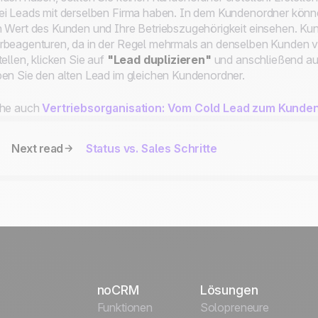
i Leads mit derselben Firma haben. In dem Kundenordner könn
 Wert des Kunden und Ihre Betriebszugehörigkeit einsehen. Kun
beagenturen, da in der Regel mehrmals an denselben Kunden v
tellen, klicken Sie auf
"Lead duplizieren"
und anschließend au
en Sie den alten Lead im gleichen Kundenordner.
ehe auch
Vertriebsorganisation: Vom Cold Lead zum Kunde
Next read
Status vs. Sales Schritte
noCRM
Lösungen
Funktionen
Solopreneure