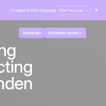
Or select another language
Anmelden
Kostenlos testen
ng
ecken
Televertrieb & Telemarketing
cting
tte im
User
Verfolgen Sie jeden Anruf, priorisieren Sie
d mehr
die richtigen Leads und wissen Sie immer,
sung
Die CRM- und Marketing-
äne
Positive
was als Nächstes zu tun ist.
Automatisierungsplattform
in den
unden
Nachrichten