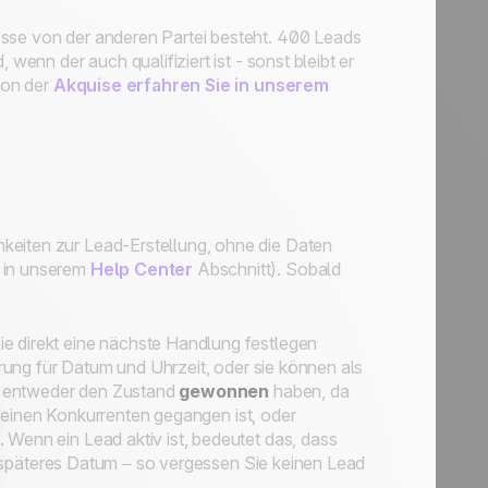
esse von der anderen Partei besteht. 400 Leads
 wenn der auch qualifiziert ist - sonst bleibt er
tion der
Akquise erfahren Sie in unserem
hkeiten zur Lead-Erstellung, ohne die Daten
e in unserem
Help Center
Abschnitt). Sobald
ie direkt eine nächste Handlung festlegen
rung für Datum und Uhrzeit, oder sie können als
r entweder den Zustand
gewonnen
haben, da
n einen Konkurrenten gegangen ist, oder
 Wenn ein Lead aktiv ist, bedeutet das, dass
ein späteres Datum – so vergessen Sie keinen Lead