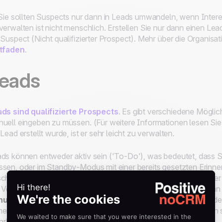
 Sie sollten Suspects nur dann in Leads umwandeln, wenn Inter
verwalten ist nicht menschlich. Erstellen Sie nur dann einen Lead,
 Suspect (Nicht qualifizierter Prospect). Mehr über die Organisa
itfaden
.
eads
ds sind qualifizierte Prospects
. Es gibt verschiedene Möglic
uell eingeben zu müssen. (Für weitere Informationen lesen Si
 Lead erstellt wurde, ist er sehr leicht zu verwalten.
ds können entweder aktiv sein (
'To-Do'
), was bedeutet, dass S
sen, oder im
Standby
-Modus mit einer bereits gesetzten Erinne
schlossen
markiert werden.Um einen Lead zu schließen, kann e
 Verkaufsprozess vollendet ist, oder
verloren
, weil der Deal a
ulliert
weil der Verkauf nicht erfolgreich abgeschlossen wurde.
er ein nächster Schritt erforderlich ist, sei es sofort oder für 
r!