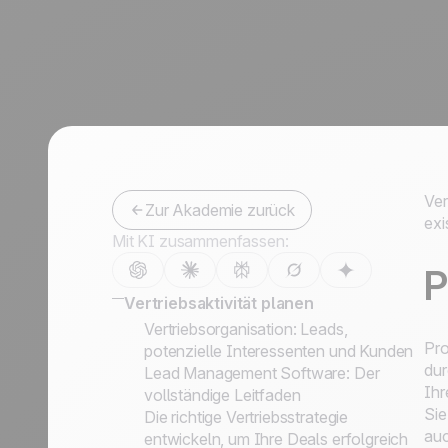
Kontaktieren Sie uns
Partner werden
Ver
Zur Akademie zurück
exi
Mit KI zusammenfassen:
P
Vertriebsaktivität planen
Vertriebsorganisation: Leads,
Pro
potenzielle Interessenten und Kunden
dur
Lead Management Software: Der
Ihr
vollständige Leitfaden
Sie
Die richtige Vertriebsstrategie
auc
entwickeln, um Ihre Deals erfolgreich