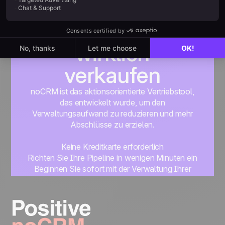
Für alle, die
wirklich
verkaufen
noCRM ist das aktionsorientierte Vertriebstool,
das entwickelt wurde, um den
Verwaltungsaufwand zu reduzieren und mehr
Abschlüsse zu erzielen.
Keine Kreditkarte erforderlich
Richten Sie Ihre Pipeline in wenigen Minuten ein
Beginnen Sie sofort mit der Verwaltung Ihrer
Leads
Get started