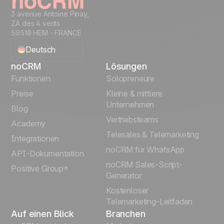
3 avenue Antoine Pinay,
ZA des 4 vents
59510 HEM - FRANCE
Deutsch
noCRM
Lösungen
English
Funktionen
Solopreneure
Preise
Kleine & mittlere
Français
Unternehmen
Blog
Vertriebsteams
Español
Academy
Telesales & Telemarketing
Integrationen
Português
noCRM für WhatsApp
API-Dokumentation
noCRM Sales-Script-
Positive Group
Italiano
Generator
Kostenloser
Telemarketing-Leitfaden
Auf einen Blick
Branchen