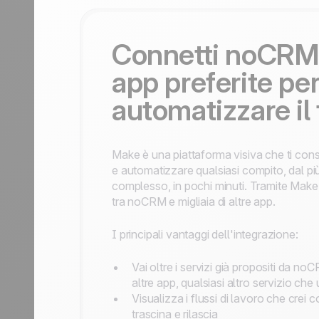
Contattaci
Diventa partner
Connetti noCRM 
app preferite pe
automatizzare il 
Make è una piattaforma visiva che ti cons
e automatizzare qualsiasi compito, dal più
complesso, in pochi minuti. Tramite Make 
tra noCRM e migliaia di altre app.
I principali vantaggi dell'integrazione:
Vai oltre i servizi già propositi da n
altre app, qualsiasi altro servizio che u
Visualizza i flussi di lavoro che crei
trascina e rilascia