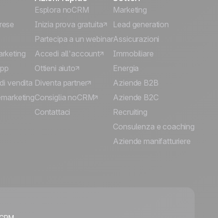
Esplora noCRM
Marketing
rese
Inizia prova gratuita
Lead generation
Partecipa a un webinar
Assicurazioni
arketing
Accedi all'account
Immobiliare
App
Ottieni aiuto
Energia
di vendita
Diventa partner
Aziende B2B
lemarketing
Consiglia noCRM
Aziende B2C
Contattaci
Recruiting
Consulenza e coaching
Aziende manifatturiere
🍪
noCRM