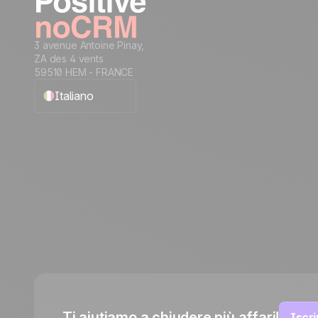
3 avenue Antoine Pinay,
ZA des 4 vents
59510 HEM - FRANCE
Italiano
English
Français
Español
Português
Deutsch
Ti aiutiamo a chiudere più affari!
Iscri