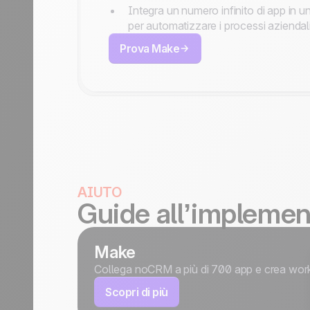
Integra un numero infinito di app in u
per automatizzare i processi aziendal
Prova Make
AIUTO
Guide all’impleme
Make
Collega noCRM a più di 700 app e crea work
Scopri di più