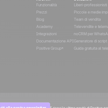
Funzionalità
Liberi-professionisti
Prezzi
Piccole e medie imp
Blog
Team di vendita
Academy
Televendite e telem
Integrazioni
noCRM per Whats
Documentazione API
Generatore di script 
Positive Group
Guida gratuita al te
viti alla nostra newsletter
E ricevi le ultime novità di Positive 