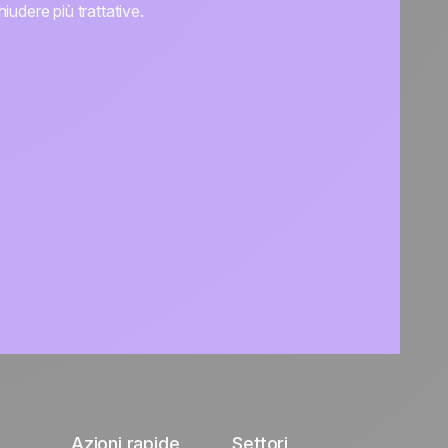
iudere più trattative.
Azioni rapide
Settori