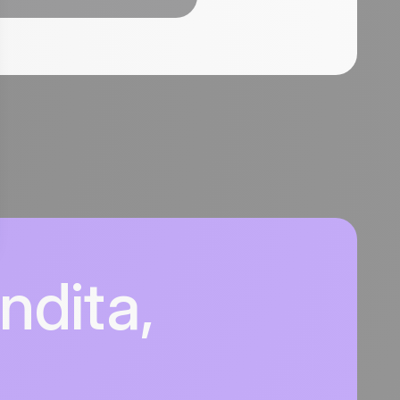
ndita,
n