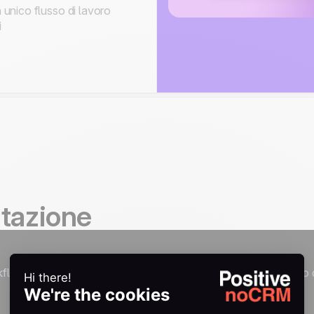
n unico flusso di lavoro
i
ntazione
flow e automazioni, semplici o complessi, senza aver bisogno 