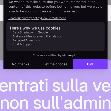
ntrati sulla ve
non sull'admi