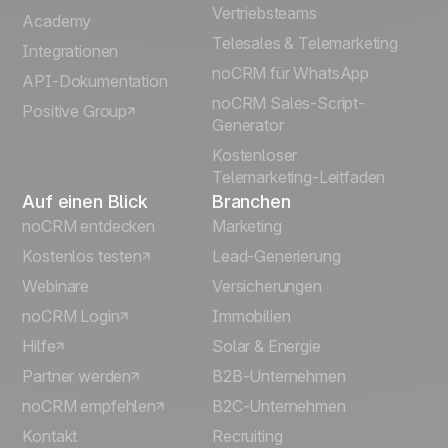
Vertriebsteams
Español
Academy
Telesales & Telemarketing
Integrationen
Português
noCRM für WhatsApp
API-Dokumentation
noCRM Sales-Script-
Positive Group
Italiano
Generator
Kostenloser
Telemarketing-Leitfaden
Auf einen Blick
Branchen
noCRM entdecken
Marketing
Kostenlos testen
Lead-Generierung
Webinare
Versicherungen
noCRM Login
Immobilien
Hilfe
Solar & Energie
Partner werden
B2B-Unternehmen
noCRM empfehlen
B2C-Unternehmen
Kontakt
Recruiting