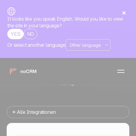
It looks like you speak English. Would you like to view
the site in your language?
YES
NO
Or select another language
No-code
PandaDoc
noCRM
x
Sie suchen ein Vertriebsmanagement-Tool, das sich in
PandaDoc integrieren lässt? Dann sind Sie hier genau
richtig.
Alle Integrationen