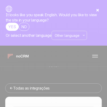
It looks like you speak English. Would you like to view
the site in your language?
YES
NO
Or select another language
No-code
PandaDoc
noCRM
x
Está procurando uma ferramenta de gestao de vendas
que se integre com o PandaDoc? Você veio ao lugar
certo.
Todas as integrações