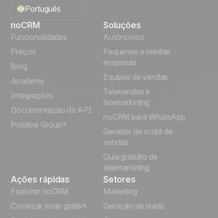
Português
noCRM
Soluções
English
Funcionalidades
Autônomos
Preços
Pequenas e médias
Français
empresas
Blog
Equipes de vendas
Español
Academy
Televendas e
Integrações
telemarketing
Italiano
Documentação da API
noCRM para WhatsApp
Positive Group
Deutsch
Gerador de script de
vendas
Guia gratuito de
telemarketing
Ações rápidas
Setores
Explorar noCRM
Marketing
Começar teste grátis
Geração de leads