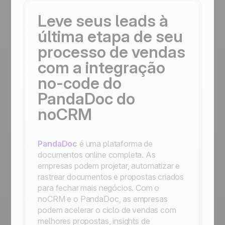
Leve seus leads à
última etapa de seu
processo de vendas
com a integração
no-code do
PandaDoc do
noCRM
PandaDoc
é uma plataforma de
documentos online completa. As
empresas podem projetar, automatizar e
rastrear documentos e propostas criados
para fechar mais negócios. Com o
noCRM e o PandaDoc, as empresas
podem acelerar o ciclo de vendas com
melhores propostas, insights de