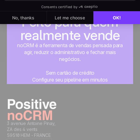
Feito para quem
realmente vende
noCRM é a ferramenta de vendas pensada para
agir, reduzir o administrativo e fechar mais
negócios.
Sem cartão de crédito
Configure seu pipeline em minutos
Comece a gerenciar seus leads imediatamente
Teste grátis
3 avenue Antoine Pinay,
ZA des 4 vents
59510 HEM - FRANCE