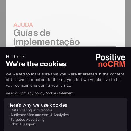
AJUDA
Guias de
implementação
noCRM-PandaDoc: Mande
uma Proposta PandaDoc
para os seus leads noCRM
Saiba mais