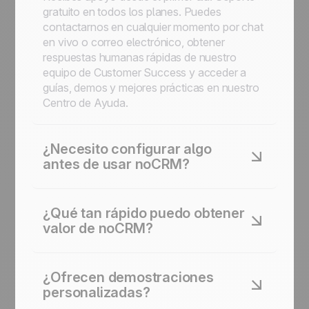
gratuito en todos los planes. Puedes
contactarnos en cualquier momento por chat
en vivo o correo electrónico, obtener
respuestas humanas rápidas de nuestro
equipo de Customer Success y acceder a
guías, demos y mejores prácticas en nuestro
Centro de Ayuda.
¿Necesito configurar algo
antes de usar noCRM?
No. No hay campos obligatorios, no hay
flujos de trabajo complejos que configurar, no
¿Qué tan rápido puedo obtener
hay trabajo de administración que te impida
valor de noCRM?
vender. Puedes adaptar noCRM con el
tiempo para maximizar su uso, pero no
Casi de inmediato. La mayoría de los clientes
necesitas configurar nada para comenzar.
crean sus primeros leads en segundos,
¿Ofrecen demostraciones
comienzan a hacer seguimiento de acciones
personalizadas?
de inmediato y no necesitan sesiones de