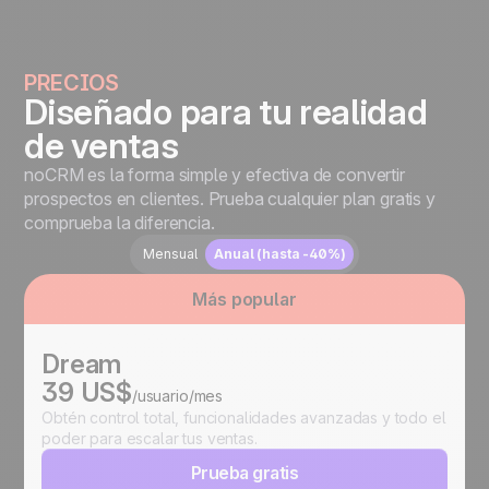
PRECIOS
Diseñado para tu realidad
de ventas
noCRM es la forma simple y efectiva de convertir
prospectos en clientes. Prueba cualquier plan gratis y
comprueba la diferencia.
Mensual
Anual (hasta -40%)
Más popular
Dream
39 US$
/usuario/mes
Obtén control total, funcionalidades avanzadas y todo el
poder para escalar tus ventas.
Prueba gratis