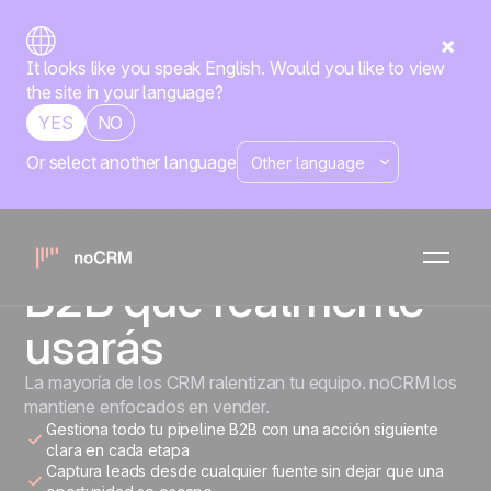
It looks like you speak English. Would you like to view
the site in your language?
YES
NO
Or select another language
NEGOCIOS B2B
La herramienta de
gestión de ventas
B2B que realmente
usarás
La mayoría de los CRM ralentizan tu equipo. noCRM los
mantiene enfocados en vender.
Gestiona todo tu pipeline B2B con una acción siguiente
clara en cada etapa
Captura leads desde cualquier fuente sin dejar que una