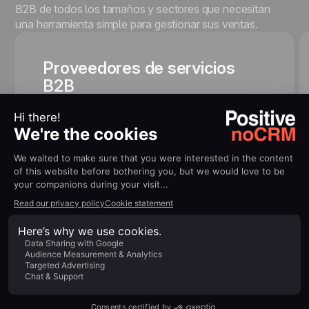
B2B de todos los tamaños y sectores que necesitan
una herramienta simple para gestionar sus ventas.
Proveedores de servicios
B2B
100% conectado a tu
ecosistema
Conecta fácilmente tus herramientas diarias para
aumentar tu productividad sin complicaciones.