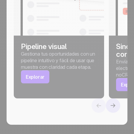
Pipeline visual
Sincr
corre
Gestiona tus oportunidades con un
pipeline intuitivo y fácil de usar que
Envía, p
muestra con claridad cada etapa.
electrón
noCRM.
Explorar
Explo