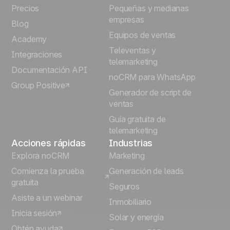
Precios
Pequeñas y medianas
Français
empresas
Blog
Equipos de ventas
Português
Academy
Televentas y
Integraciones
telemarketing
Italiano
Documentación API
noCRM para WhatsApp
Group Positive
Deutsch
Generador de script de
ventas
Guía gratuita de
telemarketing
Acciones rápidas
Industrias
Explora noCRM
Marketing
Comienza la prueba
Generación de leads
gratuita
Seguros
Asiste a un webinar
Inmobiliario
Inicia sesión
Solar y energía
Obtén ayuda