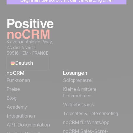
Beginnen Sie sofort mit der Verwaltung Ihrer
Leads
Get started
3 avenue Antoine Pinay,
ZA des 4 vents
59510 HEM - FRANCE
Deutsch
noCRM
Lösungen
English
Funktionen
Solopreneure
Preise
Kleine & mittlere
Français
Unternehmen
Blog
Vertriebsteams
Español
Academy
Telesales & Telemarketing
Integrationen
Português
noCRM für WhatsApp
API-Dokumentation
noCRM Sales-Script-