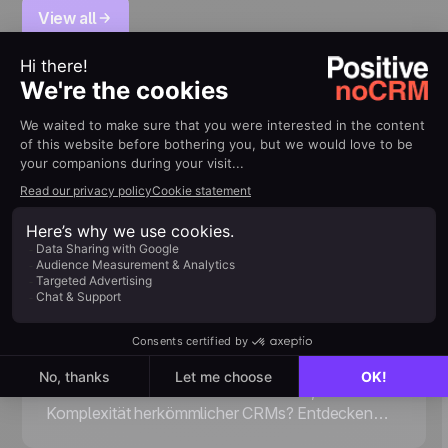
View all
May 12, 2023
Product Demo: Erste Schritte
mit noCRM
Möchten Sie mehr Deals abschließen, ohne die
Komplexität herkömmlicher CRMs? Entdecken
Sie, wie Sie noCRM meistern – ein