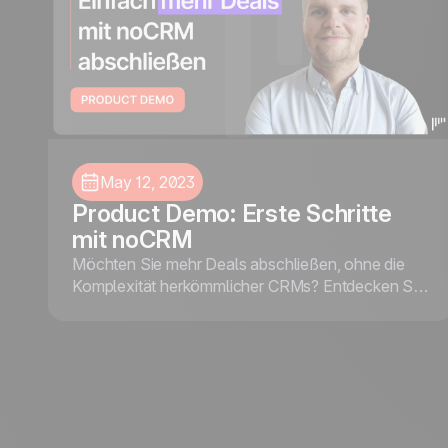
May 12, 2023
Product Demo: Erste Schritte
mit noCRM
Möchten Sie mehr Deals abschließen, ohne die
Komplexität herkömmlicher CRMs? Entdecken Sie,
wie Sie noCRM meistern – ein aktionsorientiertes
Lead-Management-Tool, das Ihnen hilft, sich auf
das Wesentliche zu konzentrieren: Leads
erfassen, effizient nachfassen und mehr
Abschlüsse erzielen.