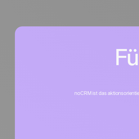
Fü
noCRM ist das aktionsorienti