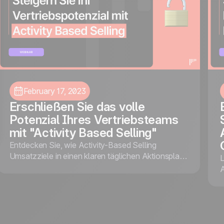
February 17, 2023
Erschließen Sie das volle
Potenzial Ihres Vertriebsteams
mit "Activity Based Selling"
Entdecken Sie, wie Activity-Based Selling
Umsatzziele in einen klaren täglichen Aktionsplan
L
verwandelt und Ihrem Team Fokus sowie Struktur
A
gibt, um Ziele konstant zu erreichen.
V
K