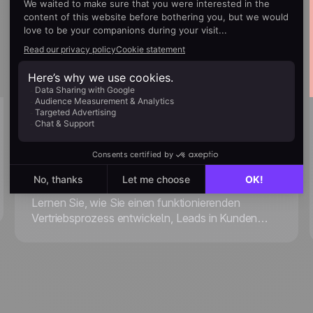
December 19, 2022
Wie Sie einen erfolgreichen
Vertriebsprozess einrichten und
mehr Leads abschließen
Lernen Sie, wie Sie einen funktionierenden
Vertriebsprozess entwickeln, Leads in Kunden
verwandeln und Ihre Konversionsraten nachhaltig
steigern.