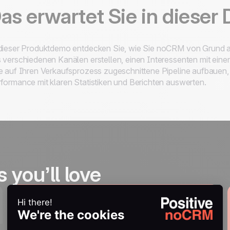
as erwartet Sie in dieser
dieser Produktdemo entdecken Sie, wie Sie noCRM von Grund auf
 verschiedenen Kanälen erstellen, einen Interessenten mit einem
e auf Ihren Verkaufsprozess zugeschnittene Pipeline aufbauen,
formance mit klaren Statistiken und Berichten auswerten.
s you’ll love