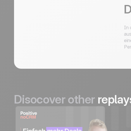
D
In 
aus
ein
Per
Disocover other
replay