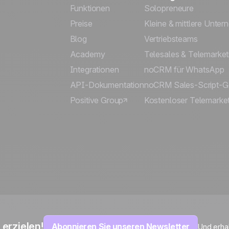
Funktionen
Solopreneure
Preise
Kleine & mittlere Unte
Blog
Vertriebsteams
Academy
Telesales & Telemarket
Integrationen
noCRM für WhatsApp
API-Dokumentation
noCRM Sales-Script-G
Positive Group
Kostenloser Telemarket
erzielen!
Abonnieren Sie unseren Newsletter
Und erha