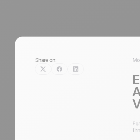
Share on:
Möc
E
A
V
Ega
Ihn