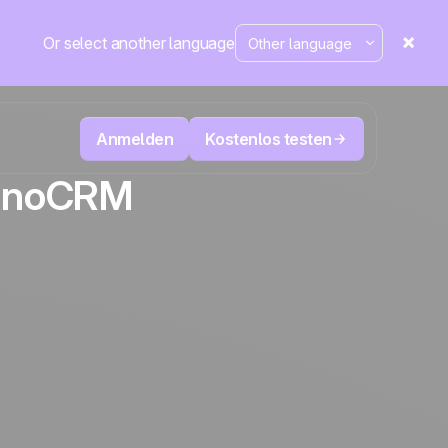
Or select another language
Anmelden
Kostenlos testen
it noCRM
ecken
Televertrieb & Telemarketing
tte im
User
Verfolgen Sie jeden Anruf, priorisieren Sie
d mehr
die richtigen Leads und wissen Sie immer,
sung
Die CRM- und Marketing-
äne
Positive
was als Nächstes zu tun ist.
Automatisierungsplattform
in den
Nachrichten