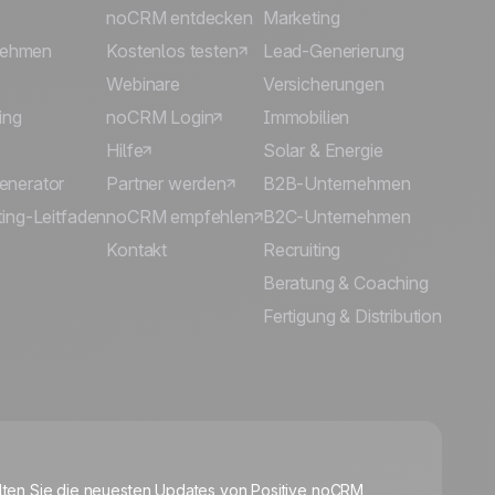
noCRM entdecken
Marketing
rnehmen
Kostenlos testen
Lead-Generierung
Webinare
Versicherungen
ing
noCRM Login
Immobilien
Hilfe
Solar & Energie
enerator
Partner werden
B2B-Unternehmen
ing-Leitfaden
noCRM empfehlen
B2C-Unternehmen
Kontakt
Recruiting
Beratung & Coaching
Fertigung & Distribution
🍪
lten Sie die neuesten Updates von Positive noCRM