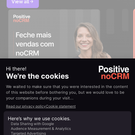
View all
July 8, 2022
Product Demo: Primeiros
passos com noCRM
Quer fechar mais negócios sem a complexidade
dos CRMs tradicionais? Descubra como dominar
o noCRM, uma ferramenta de gestão de leads
orientada à ação, criada para ajudar você a focar