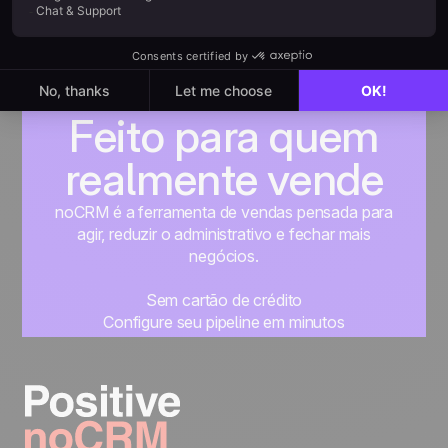
no que realmente importa: captar leads, fazer
follow-ups eficientes e fechar mais vendas.
Feito para quem
realmente vende
noCRM é a ferramenta de vendas pensada para
agir, reduzir o administrativo e fechar mais
negócios.
Sem cartão de crédito
Configure seu pipeline em minutos
Comece a gerenciar seus leads imediatamente
Teste grátis