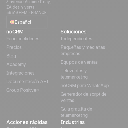
3 avenue Antoine Pinay,
ZA des 4 vents
59510 HEM - FRANCE
Español
noCRM
Soluciones
English
Funcionalidades
Independientes
Precios
Pequeñas y medianas
Français
empresas
Blog
Equipos de ventas
Português
Academy
Televentas y
Integraciones
telemarketing
Italiano
Documentación API
noCRM para WhatsApp
Group Positive
Deutsch
Generador de script de
ventas
Guía gratuita de
telemarketing
Acciones rápidas
Industrias