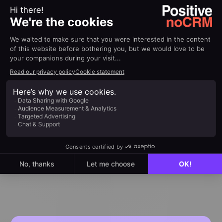
January 6, 2026
Product Demo: Primeros pasos
con noCRM
¿Quieres cerrar más negocios sin la complejidad
de los CRM tradicionales? Descubre cómo
dominar noCRM, una herramienta de gestión de
leads orientada a la acción, diseñada para
ayudarte a enfocarte en lo que realmente importa:
captar leads, hacer seguimientos eficientes y
cerrar más ventas.