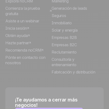
Explora noCRM
Marketing
Comienza la prueba
Generación de leads
gratuita
Seguros
Asiste a un webinar
Inmobiliario
Inicia sesión
Solar y energía
Obtén ayuda
Empresas B2B
Hazte partner
Empresas B2C
Recomienda noCRM
Reclutamiento
Pónte en contacto con
Consultoría y
nosotros
entrenamiento
Fabricación y distribución
¡Te ayudamos a cerrar más
negocios!