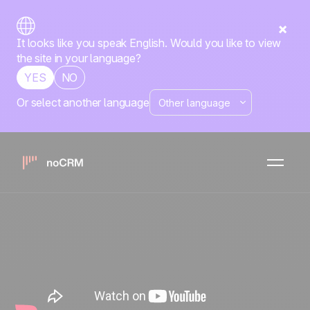
It looks like you speak English. Would you like to view
the site in your language?
YES
NO
Or select another language
Simplifica tus ventas y haz
crecer tu negocio como
emprendedor