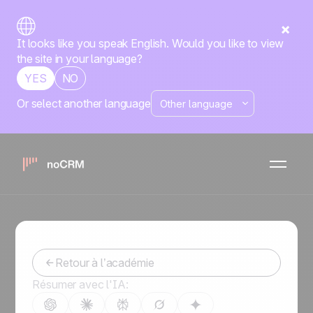
It looks like you speak English. Would you like to view
the site in your language?
YES
NO
Or select another language
Tout savoir sur le
SPIN Selling
Conseils pour mieux vendre
Retour à l’académie
Résumer avec l'IA: