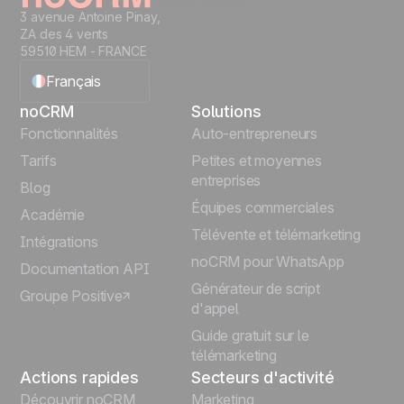
3 avenue Antoine Pinay,
ZA des 4 vents
59510 HEM - FRANCE
Français
noCRM
Solutions
English
Fonctionnalités
Auto-entrepreneurs
Tarifs
Petites et moyennes
Español
entreprises
Blog
Équipes commerciales
Português
Académie
Télévente et télémarketing
Intégrations
Italiano
noCRM pour WhatsApp
Documentation API
Générateur de script
Groupe Positive
Deutsch
d'appel
Guide gratuit sur le
télémarketing
Actions rapides
Secteurs d'activité
Découvrir noCRM
Marketing