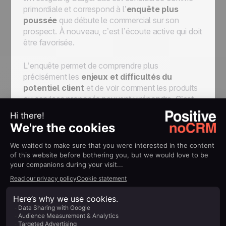
primordiale et correspond à l’
enquête plus
poussée
que débute le commercial sur son
prospect. À nouveau, c’est l’écoute active qui doit
être favorisée.
L’enquête permet de comprendre plus
précisément les
enjeux et difficultés du
potentiel client
et de voir comment les produits
ou services proposés peuvent y répondre. C’est
également le moment où le commercial cherche à
savoir qui prend la décision, et quels sont les
éléments à prendre en compte dans le processus
de décision.
La phase de démonstration
La troisième phase, ou Demonstrating Capability
Stage, est le moment (enfin !) pour le commercial
de
parler de son entreprise, de ses produits