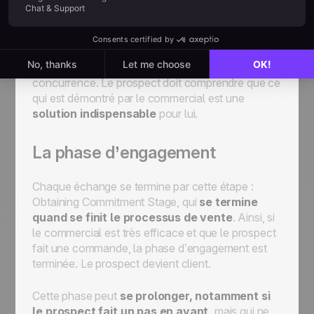
et services.
Par l’écoute des besoins du
prospect, le commercial peut choisir les
arguments principaux pour le convaincre.
La solution proposée doit permettre d’éliminer la
concurrence. Le prospect doit comprendre que ce
qui est démontré par le commercial est une
solution indispensable
pour lui.
La phase d’engagement
Chaque échange se termine par cette étape :
Obtaining Commitment Stage, qui
se termine
quand se finit le processus de vente
. Ainsi, si
le commercial est très efficace et que le prospect
fait une commande, la phase d’engagement est
terminée. Le prospect devient client.
Cette phase peut
se prolonger, notamment si
le prospect fait un pas en avant,
mais qui ne