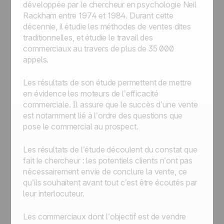
Comment s'interconnecter : Zapier, API,
développée par le chercheur en psychologie Neil
Assigner une opportunité, envoyer un e-
intégrations directes
Rackham entre 1974 et 1984. Durant cette
mail, passer à l'étape suivante et mettre un
décennie, il étudie les méthodes de ventes dites
rappel
traditionnelles, et étudie le travail des
Assigner une opportunité qui remplit une
commerciaux au travers de plus de 35 000
condition spécifique à un commercial
appels.
Assigner une nouvelle opportunité à un
commercial de votre choix
Les résultats de son étude permettent de mettre
Bien démarrer avec l'automatisation :
en évidence les moteurs de l’efficacité
automatiser les process pour optimiser le
commerciale. Il assure que le succès d’une vente
travail au quotidien
est notamment lié à l’ordre des questions que
pose le commercial au prospect.
Les résultats de l’étude découlent du constat que
fait le chercheur : les potentiels clients n’ont pas
nécessairement envie de conclure la vente, ce
qu’ils souhaitent avant tout c’est être écoutés par
leur interlocuteur.
Les commerciaux dont l’objectif est de vendre