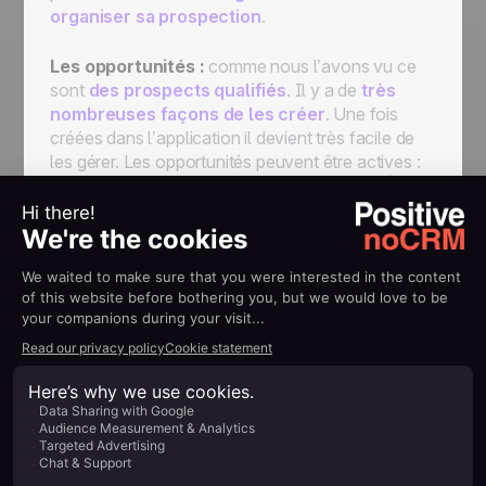
organiser sa prospection
.
Les opportunités :
comme nous l’avons vu ce
sont
des prospects qualifiés
. Il y a de
très
nombreuses façons de les créer
. Une fois
créées dans l’application il devient très facile de
les gérer. Les opportunités peuvent être actives :
avec une action à réaliser immédiatement « À
FAIRE » ou à une date ultérieure précise « EN
ATTENTE » ; ou fermées en mode: « GAGNÉ »
quand vous avez concrétisé la vente, « PERDU »
quand le prospect a opté pour un autre prestataire
ou « ANNULÉ » quand finalement le projet n’est
pas allé à terme.Un des point important de
l’application est qu’
une opportunité active a
toujours une prochaine action
se qui signifie que
vous ne pouvez jamais l’oublier.