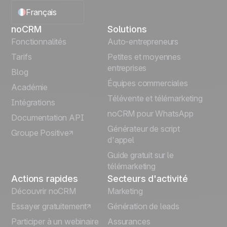
Français
noCRM
Solutions
English
Fonctionnalités
Auto-entrepreneurs
Tarifs
Petites et moyennes
Español
entreprises
Blog
Équipes commerciales
Português
Académie
Télévente et télémarketing
Intégrations
Italiano
noCRM pour WhatsApp
Documentation API
Générateur de script
Groupe Positive
Deutsch
d'appel
Guide gratuit sur le
télémarketing
Actions rapides
Secteurs d'activité
Découvrir noCRM
Marketing
Essayer gratuitement
Génération de leads
Participer à un webinaire
Assurances