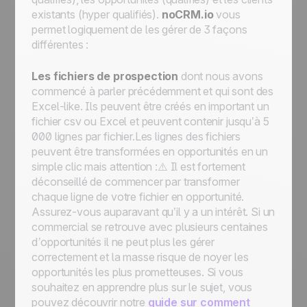
rappel
existants
(hyper qualifiés).
noCRM.io
vous
Assigner une opportunité qui remplit une
permet logiquement de les gérer de 3 façons
condition spécifique à un commercial
différentes :
Assigner une nouvelle opportunité à un
commercial de votre choix
Les fichiers de prospection
dont nous avons
Bien démarrer avec l'automatisation :
commencé à parler précédemment et qui sont des
automatiser les process pour optimiser le
Excel-like. Ils peuvent être créés en important un
travail au quotidien
fichier csv ou Excel et peuvent contenir jusqu’à 5
000 lignes par fichier.Les
lignes des fichiers
peuvent être transformées en opportunités en un
simple clic
mais attention :⚠️ Il est fortement
déconseillé de commencer par transformer
chaque ligne de votre fichier en opportunité.
Assurez-vous auparavant qu’il y a un intérêt.
Si un
commercial se retrouve avec plusieurs centaines
d’opportunités il ne peut plus les gérer
correctement
et la masse risque de noyer les
opportunités les plus prometteuses. Si vous
souhaitez en apprendre plus sur le sujet, vous
pouvez découvrir notre
guide sur comment