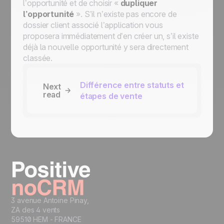
l’opportunité et de choisir «
dupliquer
l’opportunité
». S’il n’existe pas encore de
dossier client associé l’application vous
proposera immédiatement d’en créer un, s’il existe
déjà la nouvelle opportunité y sera directement
classée.
Différence entre statuts et
Next
read
étapes de vente
3 avenue Antoine Pinay,
ZA des 4 vents
59510 HEM - FRANCE