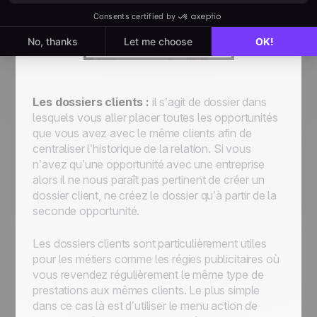
Les dossiers clients :
il s’agit de dossier dans
lesquels vous aller placer toutes les opportunités
que vous avez avec le même clients afin de
centraliser l’historique de la relation. Si vous
n’avez qu’une opportunité avec une entreprise
alors il ne nous paraît pas pertinent de créer un
dossier client, ne créez le dossier qu’à partir de la
seconde opportunité.
Les dossiers clients sont particulièrement utiles
pour les métiers comme les régies publicitaires où
vous
revendez régulièrement le même type de
prestations aux mêmes clients
. Le plus simple
dans ce cas là est d’utiliser le menu action de