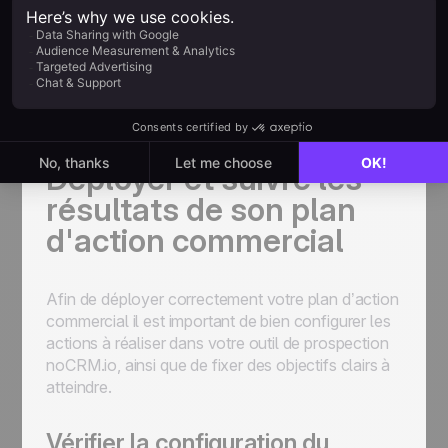
atteindre l'objectif global de l’entreprise
En suivant ce processus, vous vous assurerez
que vous assignez les tâches nécessaires aux
bonnes personnes de votre équipe, et qu’elles
seront ainsi, accomplies.
Déployer et suivre les
résultats de son plan
d'action commercial
Afin de déployer correctement votre plan d’action
commercial il est important de bien configurer les
actions à réaliser dans votre outil de prospection
noCRM.io, ainsi que de fixer des objectifs clairs à
atteindre.
Vérifier la configuration du