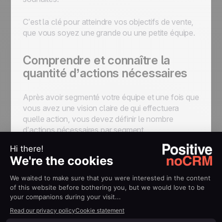
C’est la clé pour atteindre vos objectifs de vente,
que vous soyez une grande ou une petite équipe.
Comprendre et connaître la
quantité d’actions nécessaires
Après avoir segmenté votre équipe et une fois que
vous avez une vision claire de qui effectuera
quelle action, vous devez définir le nombre
d’actions nécessaires par segment.
Par exemple :
le nombre de prospects dont vous avez
besoin de la part de votre équipe marketing
le nombre d’actions que vos commerciaux
doivent réaliser
le nombre de ventes nécessaires pour