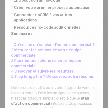
Introduction au no-code
API simplifiée pour l'implémentation de
L'annuaire des experts de la vente
Applications no-code
Créer votre premier process automatisé
process liés à votre métier
Déclencheurs et actions no-code
Utiliser Le Butler pour automatiser vos
Connecter noCRM à vos autres
workflows dans noCRM
applications
Connecter noCRM à Zapier et Make
Comment afficher sur vos opportunités des
Ressources no-code additionnelles
Comment construire une machine complète
informations de votre SI
Sommaire :
d'automatisation d'e-mails avec Zapier
Comment s'interconnecter : Zapier, API,
Assigner une opportunité, envoyer un e-
intégrations directes
1.
Qu’est-ce qu’un plan d’action commercial ?
mail, passer à l'étape suivante et mettre un
2.
Mesurer les actions de votre équipe
rappel
commerciale.
Assigner une opportunité qui remplit une
3.
Planifier les actions de votre équipe
condition spécifique à un commercial
commerciale.
Assigner une nouvelle opportunité à un
4.
Déployer et suivre les résultats.
commercial de votre choix
5.
Trop long à lire ? Découvrez notre résumé.
Bien démarrer avec l'automatisation :
automatiser les process pour optimiser le
Définir des objectifs pour votre équipe de vente, et
travail au quotidien
faire en sorte qu'elle les atteigne avec succès,
n'est pas toujours simple : c'est là que le
plan
d'action commercial
intervient. Ce processus