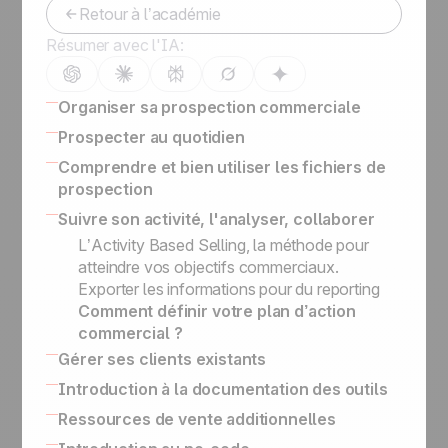
Retour à l’académie
Résumer avec l'IA:
Organiser sa prospection commerciale
Comment organiser vos prospects, leads, et
Prospecter au quotidien
clients
CRM : 16 fonctionnalités avancées pour
Comprendre et bien utiliser les fichiers de
Logiciel de Prospection Commerciale Guide
booster vos ventes
prospection
Comment construire le bon processus pour
Comment prospecter sur LinkedIn
Créer un script téléphonique
Suivre son activité, l'analyser, collaborer
closer vos deals
Suivre l'historique des actions, mettre le
Scanner les cartes de visites
Structurer son pipe commercial grace aux
L’Activity Based Selling, la méthode pour
système en copie cachée des mails
Outbound Engine
catégories et tags
atteindre vos objectifs commerciaux.
Ne transformer un suspect en opportunité
Bien paramétrer les champs des
Exporter les informations pour du reporting
que lorsqu'on a suffisamment d'informations
opportunités
Comment définir votre plan d’action
Comment organiser votre prospection
Différence entre statuts et étapes de vente
commercial ?
téléphonique
Fichiers de prospection, opportunités, clients
Gérer ses clients existants
Différence entre suspects, prospects, et
Les upsells et renouvellements se gèrent
Introduction à la documentation des outils
opportunités
différemment des suivis clients
Outils no-code intégrés pour connecter
Ressources de vente additionnelles
Philosophie du service
Gérer efficacement le suivi client
votre système d'information
L'académie noCRM
Tout savoir sur le SPIN Selling