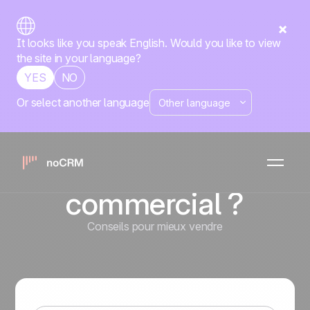
It looks like you speak English. Would you like to view
the site in your language?
YES
NO
Or select another language
Comment définir
votre plan
d’action
commercial ?
Conseils pour mieux vendre