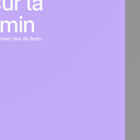
ur la
dmin
closer plus de deals.