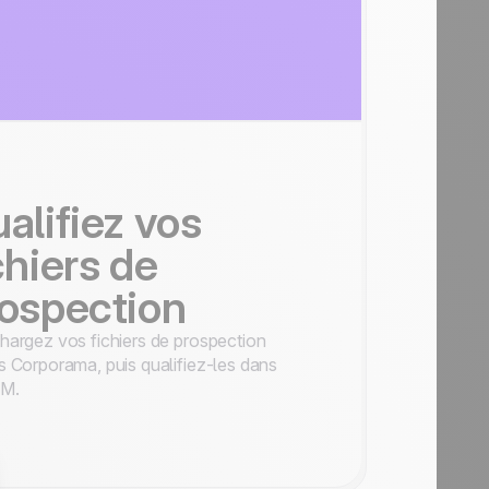
alifiez vos
chiers de
ospection
hargez vos fichiers de prospection
s Corporama, puis qualifiez-les dans
M.