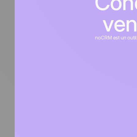
Conc
ven
noCRM est un outil d