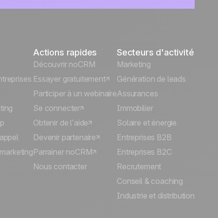
Actions rapides
Secteurs d'activité
Découvrir noCRM
Marketing
treprises
Essayer gratuitement
Génération de leads
Participer à un webinaire
Assurances
ting
Se connecter
Immobilier
p
Obtenir de l’aide
Solaire et énergie
'appel
Devenir partenaire
Entreprises B2B
lémarketing
Parrainer noCRM
Entreprises B2C
Nous contacter
Recrutement
Conseil & coaching
Industrie et distribution