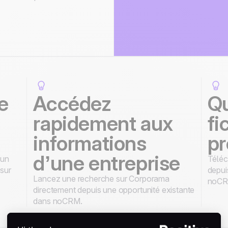
e
Accédez
Qu
rapidement aux
fi
informations
pr
d’une entreprise
 un
Téléc
 sur
depui
Lancez une recherche sur Corporama
noCR
directement depuis une opportunité existante
dans noCRM.