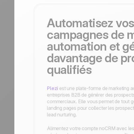
Automatisez vo
campagnes de m
automation et g
davantage de pr
qualifiés
Plezi
est une plate-forme de marketing a
entreprises B2B de générer des prospects 
commerciaux. Elle vous permet de tout gér
landing pages pour collecter les prospe
lead nurturing.
Alimentez votre compte noCRM avec les