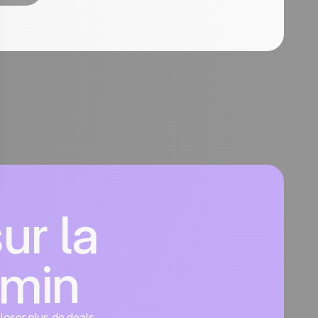
ur la
dmin
closer plus de deals.