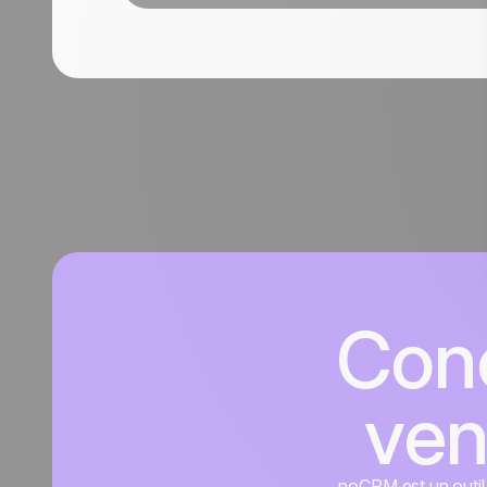
Conc
ven
noCRM est un outil d