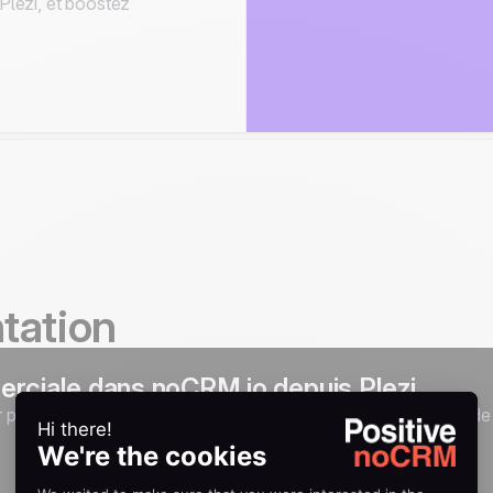
lezi, et boostez
tation
rciale dans noCRM.io depuis Plezi
er pour créer des opportunités dans noCRM.io en provenance de