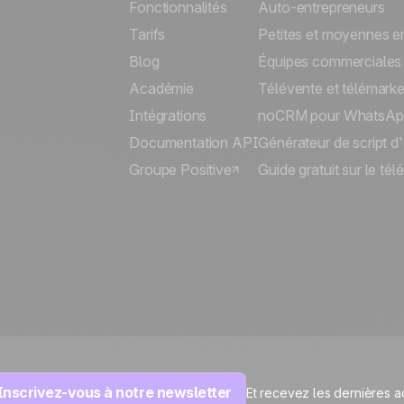
Fonctionnalités
Auto-entrepreneurs
Tarifs
Petites et moyennes en
Blog
Équipes commerciales
Académie
Télévente et télémarke
Intégrations
noCRM pour WhatsAp
Documentation API
Générateur de script d
Groupe Positive
Guide gratuit sur le té
Inscrivez-vous à notre newsletter
Et recevez les dernières a