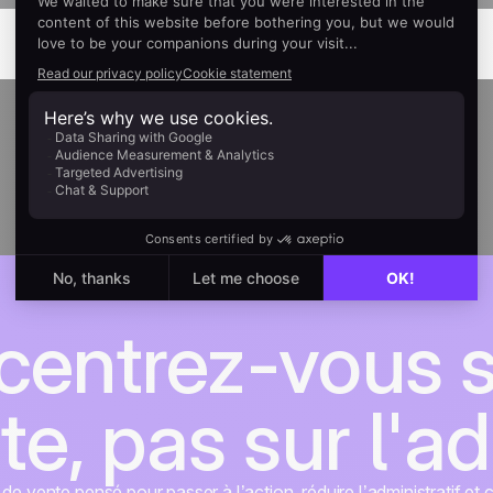
entrez-vous s
te, pas sur l'a
e vente pensé pour passer à l’action, réduire l’administratif et 