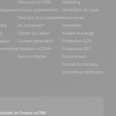
Découvrir noCRM
Marketing
treprises
Essayer gratuitement
Génération de leads
Participer à un webinaire
Assurances
ting
Se connecter
Immobilier
p
Obtenir de l’aide
Solaire et énergie
'appel
Devenir partenaire
Entreprises B2B
lémarketing
Parrainer noCRM
Entreprises B2C
Nous contacter
Recrutement
Conseil & coaching
Industrie et distribution
🍪
ctualités de Positive noCRM