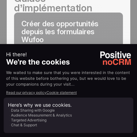
d’implémentation
Créer des opportunités
depuis les formulaires
Wufoo
Comment créer des opportunités depuis
des formulaires de contact Wufoo
En savoir plus
Concentrez-vous