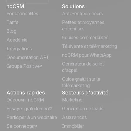
noCRM
Solutions
English
Fonctionnalités
Auto-entrepreneurs
Tarifs
Petites et moyennes
Español
entreprises
Blog
Équipes commerciales
Português
Académie
Télévente et télémarketing
Intégrations
Italiano
noCRM pour WhatsApp
Documentation API
Générateur de script
Groupe Positive
Deutsch
d'appel
Guide gratuit sur le
télémarketing
Actions rapides
Secteurs d'activité
Découvrir noCRM
Marketing
Essayer gratuitement
Génération de leads
Participer à un webinaire
Assurances
Se connecter
Immobilier