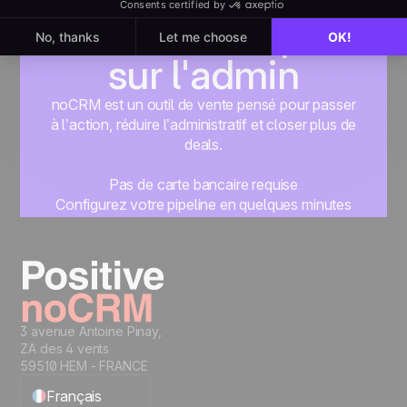
sur la vente, pas
sur l'admin
noCRM est un outil de vente pensé pour passer
à l’action, réduire l’administratif et closer plus de
deals.
Pas de carte bancaire requise
Configurez votre pipeline en quelques minutes
Commencez à gérer vos leads instantanément
Essayer gratuitement
3 avenue Antoine Pinay,
ZA des 4 vents
59510 HEM - FRANCE
Français