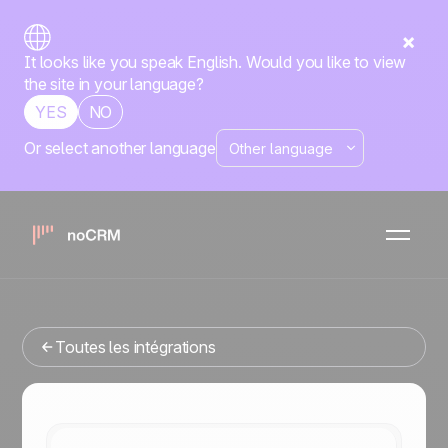
It looks like you speak English. Would you like to view
the site in your language?
YES
NO
Or select another language
No-code
Wufoo
noCRM
x
Vous cherchez un outil de gestion commerciale qui
s'intègre avec Wufoo ? Vous êtes au bon endroit.
Toutes les intégrations