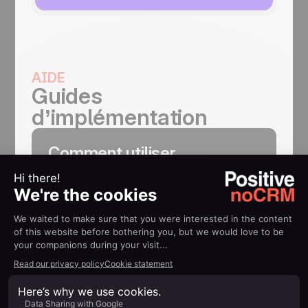
AIDE
Guides
d’implémentation
Comment utiliser
l'intégration Zapier
Connectez votre compte à des centaines
d'autres application comme Mailchimp,
Wufoo forms, Trello or Slack grace à
Zapier
En savoir plus