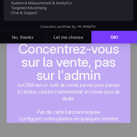
Concentrez-vous
sur la vente, pas
sur l'admin
noCRM est un outil de vente pensé pour passer
à l’action, réduire l’administratif et closer plus de
deals.
Pas de carte bancaire requise
Configurez votre pipeline en quelques minutes
Commencez à gérer vos leads instantanément
Essayer gratuitement