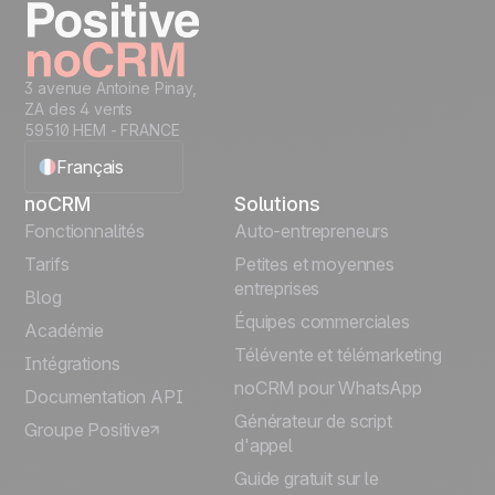
3 avenue Antoine Pinay,
ZA des 4 vents
59510 HEM - FRANCE
Français
noCRM
Solutions
English
Fonctionnalités
Auto-entrepreneurs
Tarifs
Petites et moyennes
Español
entreprises
Blog
Équipes commerciales
Português
Académie
Télévente et télémarketing
Intégrations
Italiano
noCRM pour WhatsApp
Documentation API
Générateur de script
Groupe Positive
Deutsch
d'appel
Guide gratuit sur le