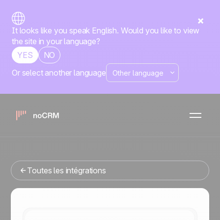
It looks like you speak English. Would you like to view
the site in your language?
YES
NO
Or select another language
Native
Zapier
noCRM
x
Vous cherchez un outil de gestion commerciale qui
s'intègre avec Zapier ? Vous êtes au bon endroit.
Toutes les intégrations