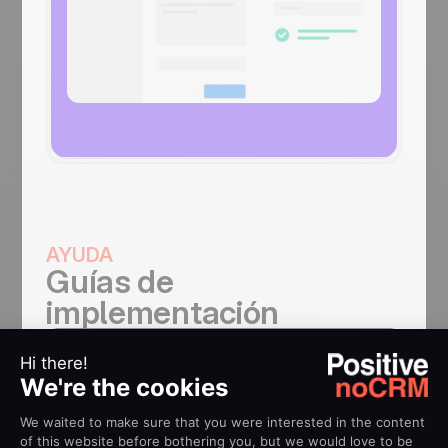
AYUDA
Guías de
implementación
Cómo usar Zapier con
noCRM
Conéctate a miles de aplicaciones como
MailChimp, Wufoo, Trello o Slack a través