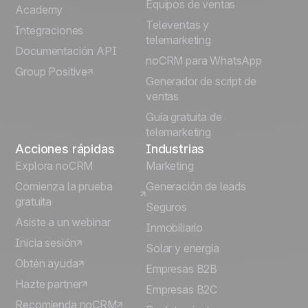
Equipos de ventas
Português
Academy
Televentas y
Integraciones
telemarketing
Italiano
Documentación API
noCRM para WhatsApp
Group Positive
Deutsch
Generador de script de
ventas
Guía gratuita de
telemarketing
Acciones rápidas
Industrias
Explora noCRM
Marketing
Comienza la prueba
Generación de leads
gratuita
Seguros
Asiste a un webinar
Inmobiliario
Inicia sesión
Solar y energía
Obtén ayuda
Empresas B2B
Hazte partner
Empresas B2C
Recomienda noCRM