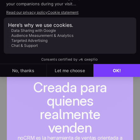
de Zapier
Más información
Creada para
quienes
realmente
venden
noCRM es la herramienta de ventas orientada a